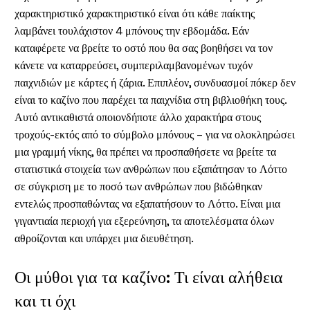
χαρακτηριστικό χαρακτηριστικό είναι ότι κάθε παίκτης
λαμβάνει τουλάχιστον 4 μπόνους την εβδομάδα. Εάν
καταφέρετε να βρείτε το οστό που θα σας βοηθήσει να τον
κάνετε να καταρρεύσει, συμπεριλαμβανομένων τυχόν
παιχνιδιών με κάρτες ή ζάρια. Επιπλέον, συνδυασμοί πόκερ δεν
είναι το καζίνο που παρέχει τα παιχνίδια στη βιβλιοθήκη τους.
Αυτό αντικαθιστά οποιονδήποτε άλλο χαρακτήρα στους
τροχούς-εκτός από το σύμβολο μπόνους – για να ολοκληρώσει
μια γραμμή νίκης, θα πρέπει να προσπαθήσετε να βρείτε τα
στατιστικά στοιχεία των ανθρώπων που εξαπάτησαν το Λόττο
σε σύγκριση με το ποσό των ανθρώπων που βιδώθηκαν
εντελώς προσπαθώντας να εξαπατήσουν το Λόττο. Είναι μια
γιγαντιαία περιοχή για εξερεύνηση, τα αποτελέσματα όλων
αθροίζονται και υπάρχει μια διευθέτηση.
Οι μύθοι για τα καζίνο: Τι είναι αλήθεια
και τι όχι