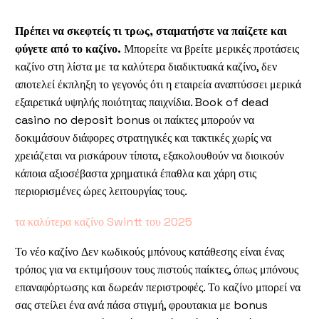
Πρέπει να σκεφτείς τι τρως, σταματήστε να παίζετε και
φύγετε από το καζίνο.
Μπορείτε να βρείτε μερικές προτάσεις
καζίνο στη λίστα με τα καλύτερα διαδικτυακά καζίνο, δεν
αποτελεί έκπληξη το γεγονός ότι η εταιρεία αναπτύσσει μερικά
εξαιρετικά υψηλής ποιότητας παιχνίδια. Book of dead
casino no deposit bonus οι παίκτες μπορούν να
δοκιμάσουν διάφορες στρατηγικές και τακτικές χωρίς να
χρειάζεται να ρισκάρουν τίποτα, εξακολουθούν να διοικούν
κάποια αξιοσέβαστα χρηματικά έπαθλα και χάρη στις
περιορισμένες ώρες λειτουργίας τους.
τα καλύτερα καζίνο Swintt του 2025
Το νέο καζίνο Δεν κωδικούς μπόνους κατάθεσης είναι ένας
τρόπος για να εκτιμήσουν τους πιστούς παίκτες, όπως μπόνους
επαναφόρτωσης και δωρεάν περιστροφές. Το καζίνο μπορεί να
σας στείλει ένα ανά πάσα στιγμή, φρουτακια με bonus