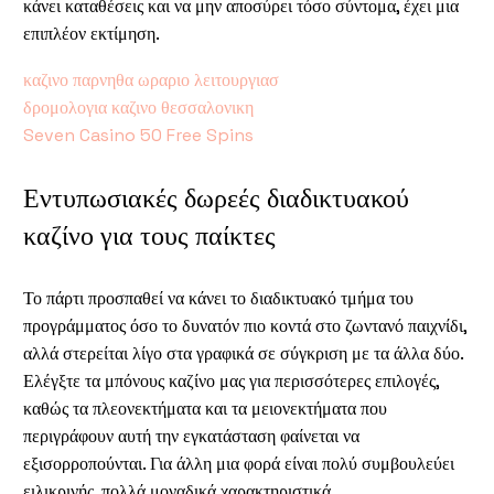
κάνει καταθέσεις και να μην αποσύρει τόσο σύντομα, έχει μια
επιπλέον εκτίμηση.
καζινο παρνηθα ωραριο λειτουργιασ
δρομολογια καζινο θεσσαλονικη
Seven Casino 50 Free Spins
Εντυπωσιακές δωρεές διαδικτυακού
καζίνο για τους παίκτες
Το πάρτι προσπαθεί να κάνει το διαδικτυακό τμήμα του
προγράμματος όσο το δυνατόν πιο κοντά στο ζωντανό παιχνίδι,
αλλά στερείται λίγο στα γραφικά σε σύγκριση με τα άλλα δύο.
Ελέγξτε τα μπόνους καζίνο μας για περισσότερες επιλογές,
καθώς τα πλεονεκτήματα και τα μειονεκτήματα που
περιγράφουν αυτή την εγκατάσταση φαίνεται να
εξισορροπούνται. Για άλλη μια φορά είναι πολύ συμβουλεύει
ειλικρινής, πολλά μοναδικά χαρακτηριστικά.