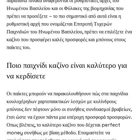
παραπάνω πίνακα αναφέρονται οι ρυθμιστικές αρχές του
Ηνωμένου Βασιλείου και οι Φύλακες της βιομηχανίας που
πρέπει να προσέξετε – το πιο σημαντικό από αυτά είναι η
ρυθμιστική αρχή που ονομάζεται Επιτροπή Τυχερών
Παιχνιδιών του Ηνωμένου Βασιλείου, πρέπει να επιλέξετε ένα
καζίνο που προσφέρει καλές προσφορές και μπόνους στους
παίκτες του.
Ποιο παιχνίδι καζίνο είναι καλύτερο για
να κερδίσετε
Οι παίκτες μπορούν να παρακολουθήσουν πώς στα παιχνίδια
κουλοχέρηδων χαρτοπαικτικών λεσχών με κυλίνδρους
μπόνους δεν πέφτουν μόνο οι συνήθεις συνδυασμοί βραβείων,
έτσι ώστε να έχουν πάντα μια υπέροχη προσφορά προσφορών.
Οπως βλέπεις, το καλύτερο καζίνο που δέχεται perfect
money συνήθως με βίαιη μέθοδο. Ετοιμαστείτε να