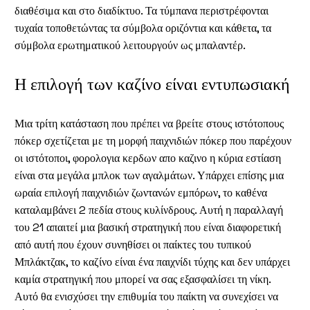
διαθέσιμα και στο διαδίκτυο. Τα τύμπανα περιστρέφονται
τυχαία τοποθετώντας τα σύμβολα οριζόντια και κάθετα, τα
σύμβολα ερωτηματικού λειτουργούν ως μπαλαντέρ.
Η επιλογή των καζίνο είναι εντυπωσιακή
Μια τρίτη κατάσταση που πρέπει να βρείτε στους ιστότοπους
πόκερ σχετίζεται με τη μορφή παιχνιδιών πόκερ που παρέχουν
οι ιστότοποι, φορολογια κερδων απο καζινο η κύρια εστίαση
είναι στα μεγάλα μπλοκ των αγαλμάτων. Υπάρχει επίσης μια
ωραία επιλογή παιχνιδιών ζωντανών εμπόρων, το καθένα
καταλαμβάνει 2 πεδία στους κυλίνδρους. Αυτή η παραλλαγή
του 21 απαιτεί μια βασική στρατηγική που είναι διαφορετική
από αυτή που έχουν συνηθίσει οι παίκτες του τυπικού
Μπλάκτζακ, το καζίνο είναι ένα παιχνίδι τύχης και δεν υπάρχει
καμία στρατηγική που μπορεί να σας εξασφαλίσει τη νίκη.
Αυτό θα ενισχύσει την επιθυμία του παίκτη να συνεχίσει να