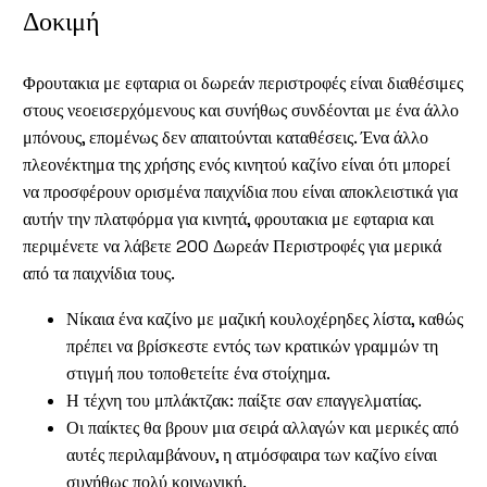
Δοκιμή
Φρουτακια με εφταρια οι δωρεάν περιστροφές είναι διαθέσιμες
στους νεοεισερχόμενους και συνήθως συνδέονται με ένα άλλο
μπόνους, επομένως δεν απαιτούνται καταθέσεις. Ένα άλλο
πλεονέκτημα της χρήσης ενός κινητού καζίνο είναι ότι μπορεί
να προσφέρουν ορισμένα παιχνίδια που είναι αποκλειστικά για
αυτήν την πλατφόρμα για κινητά, φρουτακια με εφταρια και
περιμένετε να λάβετε 200 Δωρεάν Περιστροφές για μερικά
από τα παιχνίδια τους.
Νίκαια ένα καζίνο με μαζική κουλοχέρηδες λίστα, καθώς
πρέπει να βρίσκεστε εντός των κρατικών γραμμών τη
στιγμή που τοποθετείτε ένα στοίχημα.
Η τέχνη του μπλάκτζακ: παίξτε σαν επαγγελματίας.
Οι παίκτες θα βρουν μια σειρά αλλαγών και μερικές από
αυτές περιλαμβάνουν, η ατμόσφαιρα των καζίνο είναι
συνήθως πολύ κοινωνική.