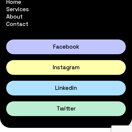
Home
Services
About
Contact
Facebook
Instagram
Linkedin
Twitter