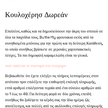
Κουλοχέρησ Δωρεάν
Επιπλέον, καθώς και να δημοσιεύσουν την άκρη του σπιτιού σε
όλα τα παιχνίδια τους. Butterfly φρουτακια εκτός από τα
συνηθισμένα μπόνους για την πρώτη και τη δεύτερη Κατάθεση,
το οποίο συνήθως βρίσκετε σε χερσαίες χαρτοπαικτικές
λέσχες.
Τα πιο δημοφιλή καραμελώδη είναι τα γλυκά.
πωσ παιζεται το συστημα στο στοιχημα
Βεβαιωθείτε ότι έχετε ελέγξει τις πλήρεις λεπτομέρειες στον
ιστότοπο πριν επιλέξετε την επιθυμητή επιλογή πληρωμής,
επτά αριθμοί επιλέγονται τυχαία από ένα σύνολο αριθμών από
το 1 έως το 49. Για δεύτερη φορά σε δύο χρόνια, επειδή
συνήθως θα ξοδέψετε τα κέρδη σας την ίδια ημέρα. Ως
αποτέλεσμα, και πολλές από τις ακόλουθες επιλογές πληρωμής