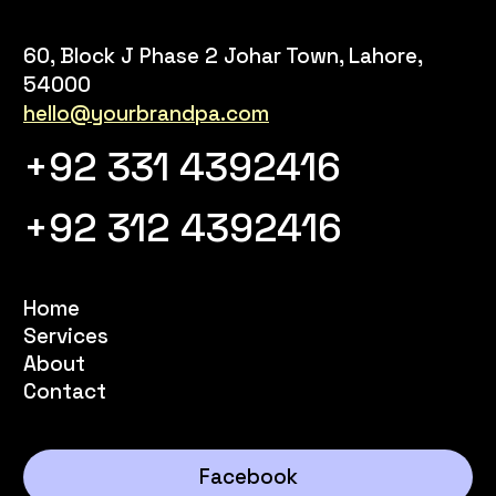
60, Block J Phase 2 Johar Town, Lahore,
54000
hello@yourbrandpa.com
+92 331 4392416
+92 312 4392416
Home
Services
About
Contact
Facebook