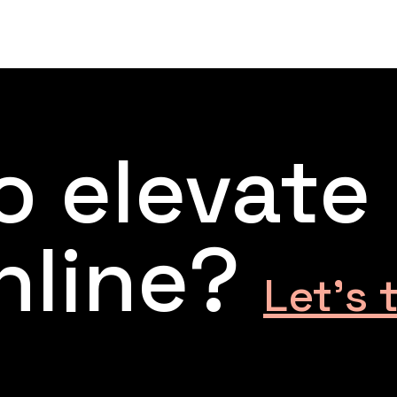
o elevate
nline?
Let’s 