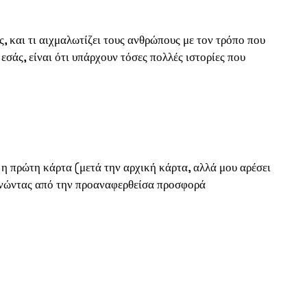
, και τι αιχμαλωτίζει τους ανθρώπους με τον τρόπο που
 εσάς, είναι ότι υπάρχουν τόσες πολλές ιστορίες που
 η πρώτη κάρτα (μετά την αρχική κάρτα, αλλά μου αρέσει
κινώντας από την προαναφερθείσα προσφορά