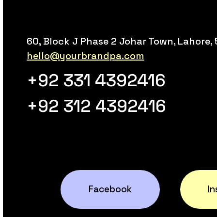
60, Block J Phase 2 Johar Town, Lahore,
hello@yourbrandpa.com
+92 331 4392416
+92 312 4392416
Facebook
I