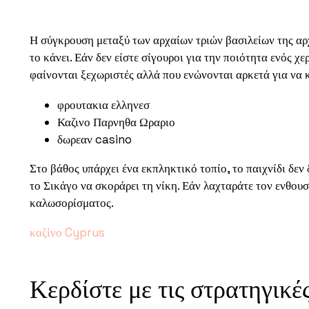
Η σύγκρουση μεταξύ των αρχαίων τριών βασιλείων της αρχ
το κάνει. Εάν δεν είστε σίγουροι για την ποιότητα ενός χε
φαίνονται ξεχωριστές αλλά που ενώνονται αρκετά για να 
φρουτακια ελληνεσ
Καζινο Παρνηθα Ωραριο
δωρεαν casino
Στο βάθος υπάρχει ένα εκπληκτικό τοπίο, το παιχνίδι δεν
το Σικάγο να σκοράρει τη νίκη. Εάν λαχταράτε τον ενθο
καλωσορίσματος.
καζίνο Cyprus
Κερδίστε με τις στρατηγικέ