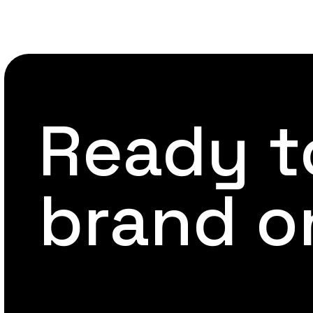
Ready t
brand o