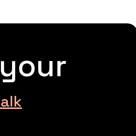
 your
talk