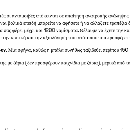
υτές οι ανταμοιβές υπόκεινται σε απαίτηση ανατροπής ανάληψης 
ναι βολικά επειδή μπορείτε να αφήσετε ή να αλλάξετε τραπέζια ό
α σας φέρει μέχρι και 1280 νομίσματα. Θέλουμε να έχετε την κα
τε την κριτική και την αξιολόγηση του ιστότοπου που προσφέρει 
ουν.
Μια σφήνα, καθώς η μπάλα συνήθως ταξιδεύει περίπου 150 
κτης με ζάρια (δεν προσφέρουν παιχνίδια με ζάρια), μερικά από