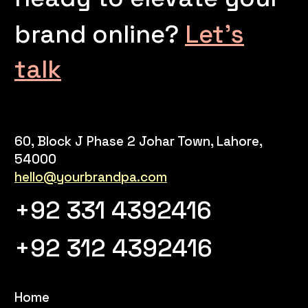
brand online?
Let’s
talk
60, Block J Phase 2 Johar Town, Lahore,
54000
hello@yourbrandpa.com
+92 331 4392416
+92 312 4392416
Home