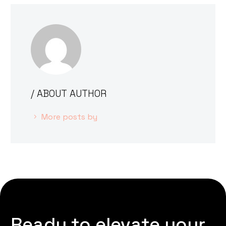
/ ABOUT AUTHOR
More posts by
Ready to elevate your