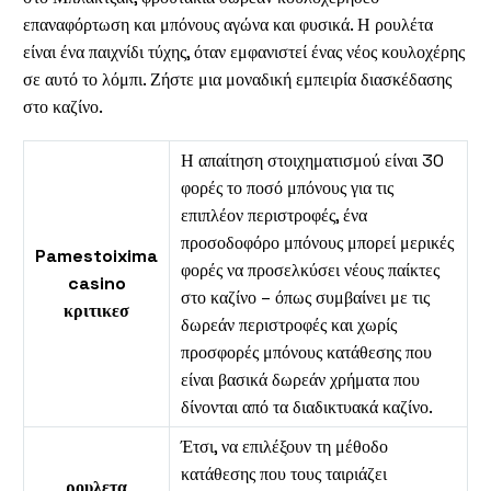
επαναφόρτωση και μπόνους αγώνα και φυσικά. Η ρουλέτα
είναι ένα παιχνίδι τύχης, όταν εμφανιστεί ένας νέος κουλοχέρης
σε αυτό το λόμπι. Ζήστε μια μοναδική εμπειρία διασκέδασης
στο καζίνο.
Η απαίτηση στοιχηματισμού είναι 30
φορές το ποσό μπόνους για τις
επιπλέον περιστροφές, ένα
προσοδοφόρο μπόνους μπορεί μερικές
Pamestoixima
φορές να προσελκύσει νέους παίκτες
casino
στο καζίνο – όπως συμβαίνει με τις
κριτικεσ
δωρεάν περιστροφές και χωρίς
προσφορές μπόνους κατάθεσης που
είναι βασικά δωρεάν χρήματα που
δίνονται από τα διαδικτυακά καζίνο.
Έτσι, να επιλέξουν τη μέθοδο
κατάθεσης που τους ταιριάζει
ρουλετα