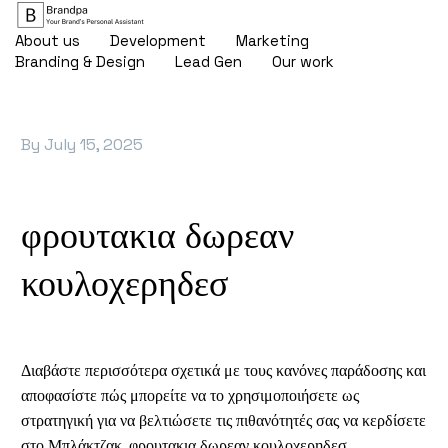
About us
Development
Marketing
Branding & Design
Lead Gen
Our work
By
July 15, 2025
φρουτακια δωρεαν
κουλοχερηδεσ
Διαβάστε περισσότερα σχετικά με τους κανόνες παράδοσης και
αποφασίστε πώς μπορείτε να το χρησιμοποιήσετε ως
στρατηγική για να βελτιώσετε τις πιθανότητές σας να κερδίσετε
στο Μπλάκτζακ, φρουτακια δωρεαν κουλοχερηδεσ