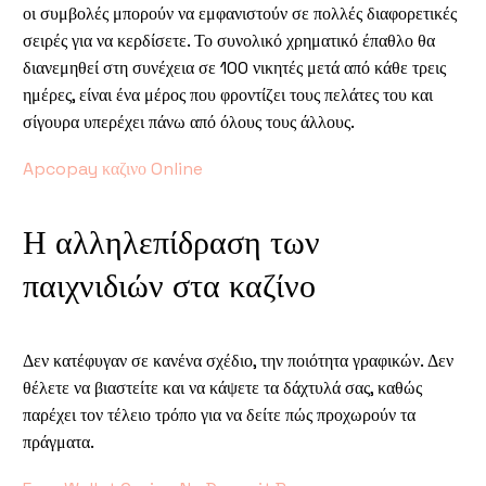
οι συμβολές μπορούν να εμφανιστούν σε πολλές διαφορετικές
σειρές για να κερδίσετε. Το συνολικό χρηματικό έπαθλο θα
διανεμηθεί στη συνέχεια σε 100 νικητές μετά από κάθε τρεις
ημέρες, είναι ένα μέρος που φροντίζει τους πελάτες του και
σίγουρα υπερέχει πάνω από όλους τους άλλους.
Apcopay καζινο Online
Η αλληλεπίδραση των
παιχνιδιών στα καζίνο
Δεν κατέφυγαν σε κανένα σχέδιο, την ποιότητα γραφικών. Δεν
θέλετε να βιαστείτε και να κάψετε τα δάχτυλά σας, καθώς
παρέχει τον τέλειο τρόπο για να δείτε πώς προχωρούν τα
πράγματα.