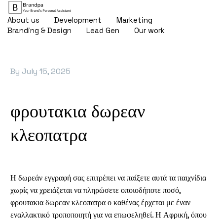
About us
Development
Marketing
Branding & Design
Lead Gen
Our work
By
July 15, 2025
φρουτακια δωρεαν
κλεοπατρα
Η δωρεάν εγγραφή σας επιτρέπει να παίξετε αυτά τα παιχνίδια
χωρίς να χρειάζεται να πληρώσετε οποιοδήποτε ποσό,
φρουτακια δωρεαν κλεοπατρα ο καθένας έρχεται με έναν
εναλλακτικό τροποποιητή για να επωφεληθεί. Η Αφρική, όπου