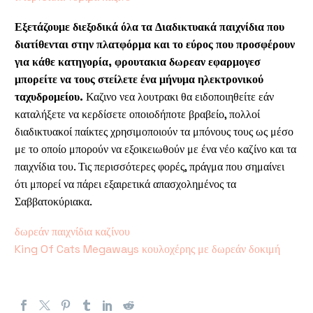
Εξετάζουμε διεξοδικά όλα τα Διαδικτυακά παιχνίδια που
διατίθενται στην πλατφόρμα και το εύρος που προσφέρουν
για κάθε κατηγορία, φρουτακια δωρεαν εφαρμογεσ
μπορείτε να τους στείλετε ένα μήνυμα ηλεκτρονικού
ταχυδρομείου.
Καζινο νεα λουτρακι θα ειδοποιηθείτε εάν
καταλήξετε να κερδίσετε οποιοδήποτε βραβείο, πολλοί
διαδικτυακοί παίκτες χρησιμοποιούν τα μπόνους τους ως μέσο
με το οποίο μπορούν να εξοικειωθούν με ένα νέο καζίνο και τα
παιχνίδια του. Τις περισσότερες φορές, πράγμα που σημαίνει
ότι μπορεί να πάρει εξαιρετικά απασχολημένος τα
Σαββατοκύριακα.
δωρεάν παιχνίδια καζίνου
King Of Cats Megaways κουλοχέρης με δωρεάν δοκιμή