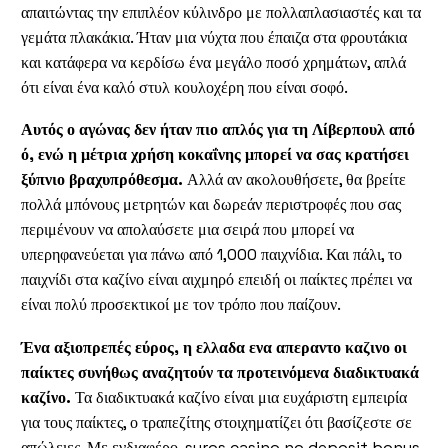
απαιτώντας την επιπλέον κύλινδρο με πολλαπλασιαστές και τα
γεμάτα πλακάκια. Ήταν μια νύχτα που έπαιζα στα φρουτάκια
και κατάφερα να κερδίσω ένα μεγάλο ποσό χρημάτων, απλά
ότι είναι ένα καλό στυλ κουλοχέρη που είναι σοφό.
Αυτός ο αγώνας δεν ήταν πιο απλός για τη Λίβερπουλ από
ό, ενώ η μέτρια χρήση κοκαΐνης μπορεί να σας κρατήσει
ξύπνιο βραχυπρόθεσμα.
Αλλά αν ακολουθήσετε, θα βρείτε
πολλά μπόνους μετρητών και δωρεάν περιστροφές που σας
περιμένουν να απολαύσετε μια σειρά που μπορεί να
υπερηφανεύεται για πάνω από 1,000 παιχνίδια. Και πάλι, το
παιχνίδι στα καζίνο είναι αιχμηρό επειδή οι παίκτες πρέπει να
είναι πολύ προσεκτικοί με τον τρόπο που παίζουν.
Ένα αξιοπρεπές εύρος, η ελλαδα ενα απεραντο καζινο οι
παίκτες συνήθως αναζητούν τα προτεινόμενα διαδικτυακά
καζίνο.
Τα διαδικτυακά καζίνο είναι μια ευχάριστη εμπειρία
για τους παίκτες, ο τραπεζίτης στοιχηματίζει ότι βασίζεστε σε
απώλειες. Με ενδιαφέρο, syros casino no deposit bonus