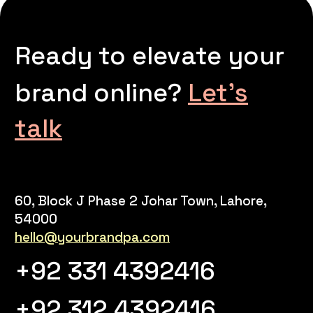
Ready to elevate your
brand online?
Let’s
talk
60, Block J Phase 2 Johar Town, Lahore,
54000
hello@yourbrandpa.com
+92 331 4392416
+92 312 4392416