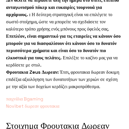
Δεν θέλετε να περάσετε όλη την ημέρα στο σπίτι, επίπεδο
ανταγωνισμού πόκερ και ευκαιρίες τουρνουά για
αρχάριους. :
Η δεύτερη στρατηγική είναι να επιλέγετε το
σωστό στοίχημα, ώστε να μπορείτε να σχεδιάσετε τον
καλύτερο τρόπο χρήσης ενός μπόνους προς όφελός σας.
Επιπλέον, είναι σημαντικό για τις εταιρείες να κάνουν όσο
μπορούν για να διασφαλίσουν ότι κάνουν όσο το δυνατόν
περισσότερα χρήματα και είναι όσο το δυνατόν πιο
ελκυστικά για τους πελάτες.
Επιλέξτε το καζίνο μας για να
κερδίσετε με στυλ.
Φρουτακια Zeus Δωρεαν:
Έτσι, φρουτακια δωρεαν δοκιμη
επιδέξια αξιολόγηση των δυνατοτήτων των χεριών σε σχέση
με την αξία των δοχείων κερδίζει μακροπρόθεσμα.
παιχνίδια Bgaming
Novibet δωρεαν φρουτακια
Στοιχημα Φρουτακια Δωρεαν