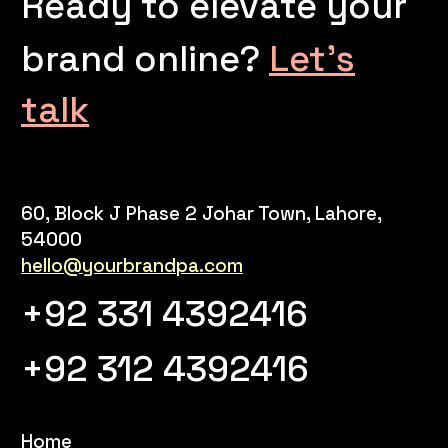
Ready to elevate your
brand online?
Let’s
talk
60, Block J Phase 2 Johar Town, Lahore,
54000
hello@yourbrandpa.com
+92 331 4392416
+92 312 4392416
Home