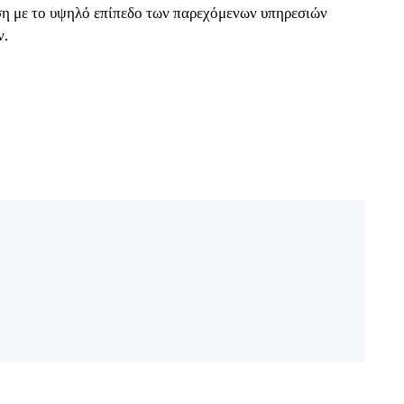
ωση με το υψηλό επίπεδο των παρεχόμενων υπηρεσιών
ν.