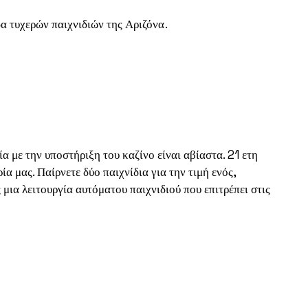
α τυχερών παιχνιδιών της Αριζόνα .
α με την υποστήριξη του καζίνο είναι αβίαστα. 21 ετη
α μας. Παίρνετε δύο παιχνίδια για την τιμή ενός,
μια λειτουργία αυτόματου παιχνιδιού που επιτρέπει στις