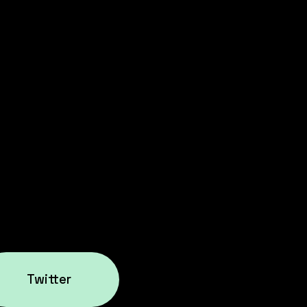
Twitter