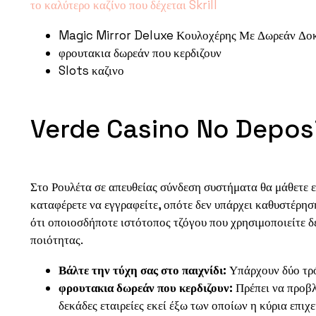
το καλύτερο καζίνο που δέχεται Skrill
Magic Mirror Deluxe Κουλοχέρης Με Δωρεάν Δο
φρουτακια δωρεάν που κερδιζουν
Slots καζινο
Verde Casino No Depos
Στο Ρουλέτα σε απευθείας σύνδεση συστήματα θα μάθετε επ
καταφέρετε να εγγραφείτε, οπότε δεν υπάρχει καθυστέρηση
ότι οποιοσδήποτε ιστότοπος τζόγου που χρησιμοποιείτε δ
ποιότητας.
Βάλτε την τύχη σας στο παιχνίδι:
Υπάρχουν δύο τρόπ
φρουτακια δωρεάν που κερδιζουν:
Πρέπει να προβλ
δεκάδες εταιρείες εκεί έξω των οποίων η κύρια επι