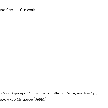
ead Gen
Our work
ι σε σοβαρά προβλήματα με τον εθισμό στο τζόγο. Επίσης,
Φορολογικού Μητρώου (ΑΦΜ).