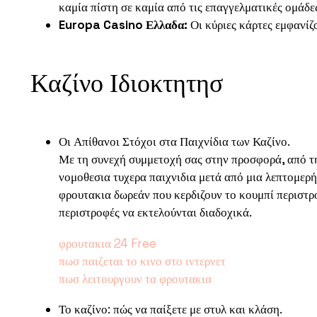
καμία πίστη σε καμία από τις επαγγελματικές ομάδε
Europa Casino Ελλαδα:
Οι κύριες κάρτες εμφανίζο
Καζίνο Ιδιοκτητησ
Οι Απίθανοι Στόχοι στα Παιχνίδια των Καζίνο.
Με τη συνεχή συμμετοχή σας στην προσφορά, από την
νομοθεσια τυχερα παιχνιδια μετά από μια λεπτομερή 
φρουτακια δωρεάν που κερδιζουν το κουμπί περιστρο
περιστροφές να εκτελούνται διαδοχικά.
φρουτακια 24 Free
πωσ παιζεται το κινο στο ιντερνετ
πωσ λειτουργουν τα φρουτακια
Το καζίνο: πώς να παίξετε με στυλ και κλάση.