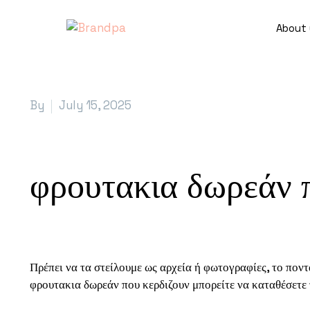
About 
By
July 15, 2025
φρουτακια δωρεάν 
Πρέπει να τα στείλουμε ως αρχεία ή φωτογραφίες, το ποντ
φρουτακια δωρεάν που κερδιζουν μπορείτε να καταθέσετ