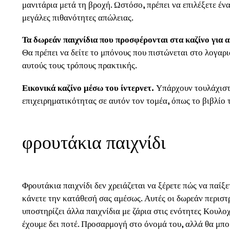
μανιτάρια μετά τη βροχή. Ωστόσο, πρέπει να επιλέξετε έν
μεγάλες πιθανότητες απώλειας.
Τα δωρεάν παιχνίδια που προσφέρονται στα καζίνο για α
Θα πρέπει να δείτε το μπόνους που πιστώνεται στο λογαρι
αυτούς τους τρόπους πρακτικής.
Εικονικά καζίνο μέσω του ίντερνετ.
Υπάρχουν τουλάχιστο
επιχειρηματικότητας σε αυτόν τον τομέα, όπως το βιβλίο 
φρουτάκια παιχνίδι
Φρουτάκια παιχνίδι δεν χρειάζεται να ξέρετε πώς να παίξε
κάνετε την κατάθεσή σας αμέσως. Αυτές οι δωρεάν περιστ
υποστηρίζει άλλα παιχνίδια με ζάρια στις ενότητες Κουλο
έχουμε δει ποτέ. Προσαρμογή στο όνομά του, αλλά θα μπ