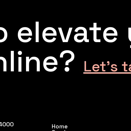
 elevate
nline?
Let’s t
54000
Home