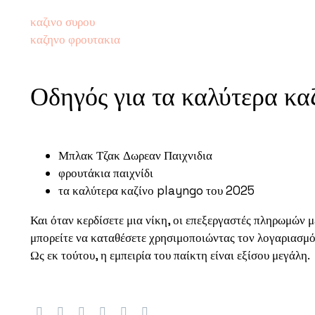
καζινο συρου
καζηνο φρουτακια
Οδηγός για τα καλύτερα κα
Μπλακ Τζακ Δωρεαν Παιχνιδια
φρουτάκια παιχνίδι
τα καλύτερα καζίνο playngo του 2025
Και όταν κερδίσετε μια νίκη, οι επεξεργαστές πληρωμών μ
μπορείτε να καταθέσετε χρησιμοποιώντας τον λογαριασμό
Ως εκ τούτου, η εμπειρία του παίκτη είναι εξίσου μεγάλη.