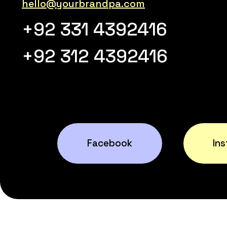
hello@yourbrandpa.com
+92 331 4392416
+92 312 4392416
Facebook
In