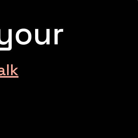
 your
alk