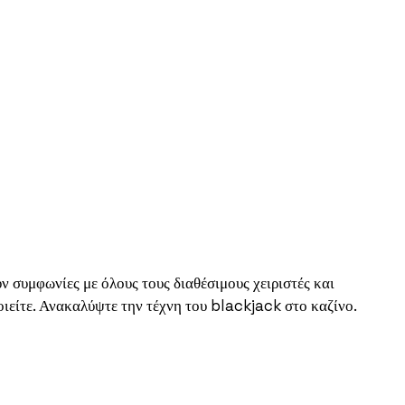
ν συμφωνίες με όλους τους διαθέσιμους χειριστές και
ιείτε. Ανακαλύψτε την τέχνη του blackjack στο καζίνο.