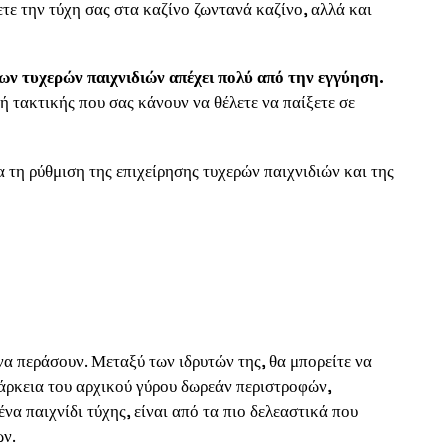
τε την τύχη σας στα καζίνο ζωντανά καζίνο, αλλά και
των τυχερών παιχνιδιών απέχει πολύ από την εγγύηση.
ή τακτικής που σας κάνουν να θέλετε να παίξετε σε
 τη ρύθμιση της επιχείρησης τυχερών παιχνιδιών και της
 να περάσουν. Μεταξύ των ιδρυτών της, θα μπορείτε να
ιάρκεια του αρχικού γύρου δωρεάν περιστροφών,
να παιχνίδι τύχης, είναι από τα πιο δελεαστικά που
ων.