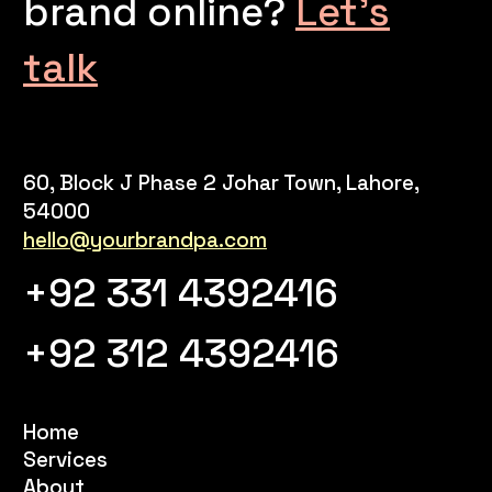
brand online?
Let’s
talk
60, Block J Phase 2 Johar Town, Lahore,
54000
hello@yourbrandpa.com
+92 331 4392416
+92 312 4392416
Home
Services
About