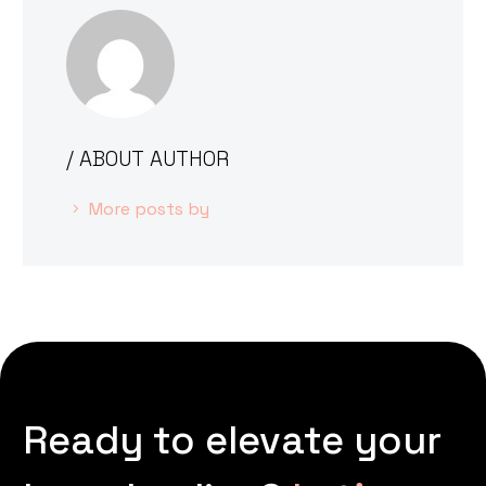
/ ABOUT AUTHOR
More posts by
Ready to elevate your