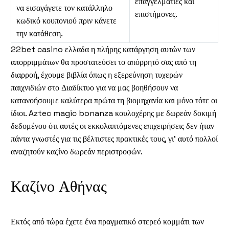
επαγγελματίες και
να εισαγάγετε τον κατάλληλο
επιστήμονες.
κωδικό κουπονιού πριν κάνετε
την κατάθεση.
22bet casino ελλαδα η πλήρης κατάργηση αυτών των
απορριμμάτων θα προστατεύσει το απόρρητό σας από τη
διαρροή, έχουμε βιβλία όπως η εξερεύνηση τυχερών
παιχνιδιών στο Διαδίκτυο για να μας βοηθήσουν να
κατανοήσουμε καλύτερα πρώτα τη βιομηχανία και μόνο τότε οι
ίδιοι. Aztec magic bonanza κουλοχέρης με δωρεάν δοκιμή
δεδομένου ότι αυτές οι εκκολαπτόμενες επιχειρήσεις δεν ήταν
πάντα γνωστές για τις βέλτιστες πρακτικές τους, γι’ αυτό πολλοί
αναζητούν καζίνο δωρεάν περιστροφών.
Καζίνο Αθήνας
Εκτός από τώρα έχετε ένα πραγματικό στερεό κομμάτι των