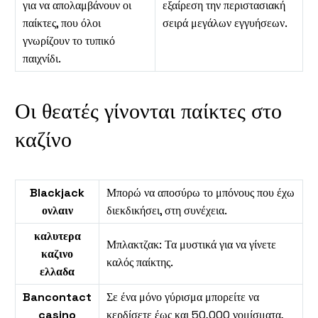
για να απολαμβάνουν οι
εξαίρεση την περιστασιακή
παίκτες, που όλοι
σειρά μεγάλων εγγυήσεων.
γνωρίζουν το τυπικό
παιχνίδι.
Οι θεατές γίνονται παίκτες στο
καζίνο
Blackjack
Μπορώ να αποσύρω το μπόνους που έχω
ονλαιν
διεκδικήσει, στη συνέχεια.
καλυτερα
Μπλακτζακ: Τα μυστικά για να γίνετε
καζινο
καλός παίκτης.
ελλαδα
Bancontact
Σε ένα μόνο γύρισμα μπορείτε να
casino
κερδίσετε έως και 50,000 νομίσματα,