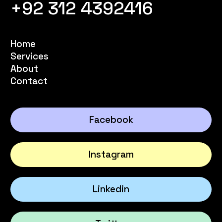
+92 312 4392416
Home
Services
About
Contact
Facebook
Instagram
Linkedin