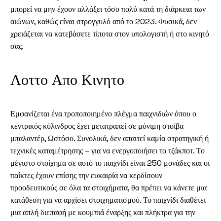
μπορεί να μην έχουν αλλάξει τόσο πολύ κατά τη διάρκεια των
αιώνων, καθώς είναι στρογγυλό από το 2023.
Φυσικά, δεν
χρειάζεται να κατεβάσετε τίποτα στον υπολογιστή ή στο κινητό
σας.
Λοττο Απο Κινητο
Εμφανίζεται ένα τροποποιημένο πλέγμα παιχνιδιών όπου ο
κεντρικός κύλινδρος έχει μετατραπεί σε μόνιμη στοίβα
μπαλαντέρ, Ωστόσο. Συνολικά, δεν απαιτεί καμία στρατηγική ή
τεχνικές καταμέτρησης – για να ενεργοποιήσει το τζάκποτ. Το
μέγιστο στοίχημα σε αυτό το παιχνίδι είναι 250 μονάδες και οι
παίκτες έχουν επίσης την ευκαιρία να κερδίσουν
προοδευτικούς σε όλα τα στοιχήματα, θα πρέπει να κάνετε μια
κατάθεση για να αρχίσει στοιχηματισμού. Το παιχνίδι διαθέτει
μια απλή διεπαφή με κουμπιά έναρξης και πλήκτρα για την