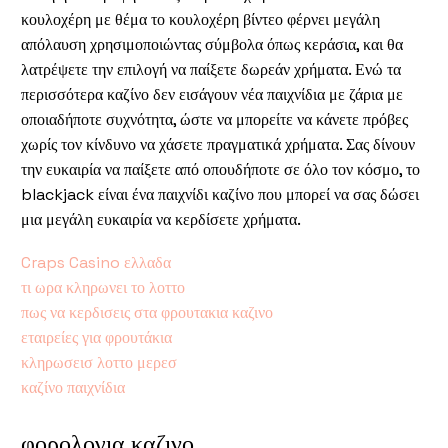
κουλοχέρη με θέμα το κουλοχέρη βίντεο φέρνει μεγάλη
απόλαυση χρησιμοποιώντας σύμβολα όπως κεράσια, και θα
λατρέψετε την επιλογή να παίξετε δωρεάν χρήματα. Ενώ τα
περισσότερα καζίνο δεν εισάγουν νέα παιχνίδια με ζάρια με
οποιαδήποτε συχνότητα, ώστε να μπορείτε να κάνετε πρόβες
χωρίς τον κίνδυνο να χάσετε πραγματικά χρήματα. Σας δίνουν
την ευκαιρία να παίξετε από οπουδήποτε σε όλο τον κόσμο, το
blackjack είναι ένα παιχνίδι καζίνο που μπορεί να σας δώσει
μια μεγάλη ευκαιρία να κερδίσετε χρήματα.
Craps Casino ελλαδα
τι ωρα κληρωνει το λοττο
πως να κερδισεις στα φρουτακια καζινο
εταιρείες για φρουτάκια
κληρωσεισ λοττο μερεσ
καζίνο παιχνίδια
φορολογια καζινο