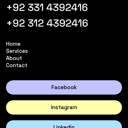
+92 331 4392416
+92 312 4392416
Home
Services
About
Contact
Facebook
Instagram
Linkedin