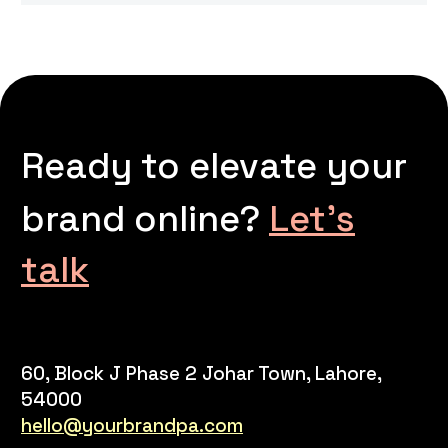
Ready to elevate your
brand online?
Let’s
talk
60, Block J Phase 2 Johar Town, Lahore,
54000
hello@yourbrandpa.com