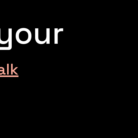
 your
alk