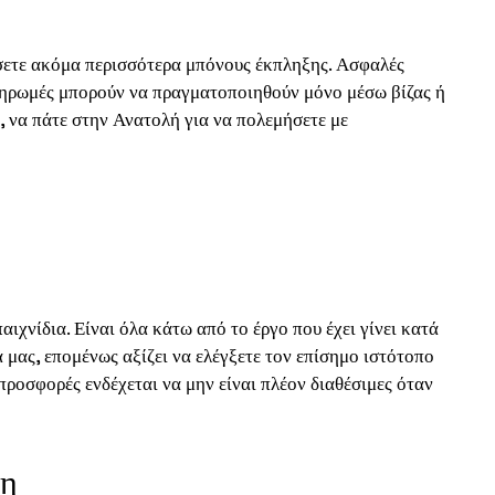
ίσετε ακόμα περισσότερα μπόνους έκπληξης. Ασφαλές
πληρωμές μπορούν να πραγματοποιηθούν μόνο μέσω βίζας ή
, να πάτε στην Ανατολή για να πολεμήσετε με
χνίδια. Είναι όλα κάτω από το έργο που έχει γίνει κατά
α μας, επομένως αξίζει να ελέγξετε τον επίσημο ιστότοπο
 προσφορές ενδέχεται να μην είναι πλέον διαθέσιμες όταν
ση