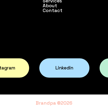
Services
About
Contact
stagram
Linkedin
Brandpa ©2026