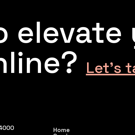
 elevate
nline?
Let’s t
54000
Home