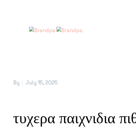
By
July 15, 2025
τυχερα παιχνιδια π