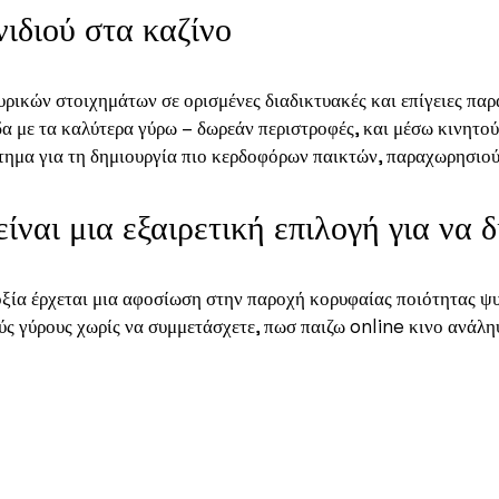
ιδιού στα καζίνο
λευρικών στοιχημάτων σε ορισμένες διαδικτυακές και επίγειες 
με τα καλύτερα γύρω – δωρεάν περιστροφές, και μέσω κινητού.
κτημα για τη δημιουργία πιο κερδοφόρων παικτών, παραχωρησιο
είναι μια εξαιρετική επιλογή για να 
α έρχεται μια αφοσίωση στην παροχή κορυφαίας ποιότητας ψυχ
ς γύρους χωρίς να συμμετάσχετε, πωσ παιζω online κινο ανάληψ