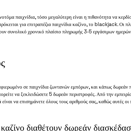
νοτόμα παιχνίδια, τόσο μεγαλύτερη είναι η πιθανότητα να κερδ
ρόκειται για επιτραπέζια παιχνίδια καζίνο, το blackjack. Οι 
νουν συνολικό χρονικό πλαίσιο πληρωμής 3-5 εργάσιμων ημερών
ς
φιερωμένο σε παιχνίδια ζωντανών εμπόρων, και κάπως δωρεάν παι
μπορείτε να ξεκλειδώσετε 5 δωρεάν περιστροφές. Από την εμπειρί
ά είναι να επισημάνετε όλους τους αριθμούς σας, καθώς αυτές οι
ύ καζίνο διαθέτουν δωρεάν διασκέδα