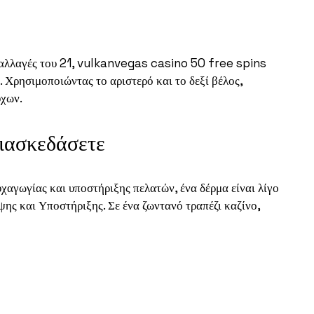
παραλλαγές του 21, vulkanvegas casino 50 free spins
 Χρησιμοποιώντας το αριστερό και το δεξί βέλος,
ύχων.
διασκεδάσετε
αγωγίας και υποστήριξης πελατών, ένα δέρμα είναι λίγο
ης και Υποστήριξης. Σε ένα ζωντανό τραπέζι καζίνο,