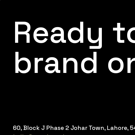
Ready to
brand o
60, Block J Phase 2 Johar Town, Lahore, 