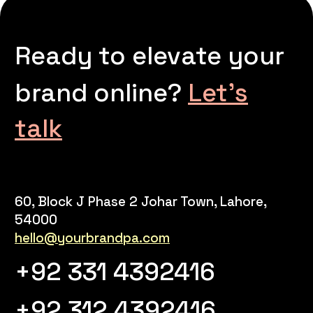
Ready to elevate your
brand online?
Let’s
talk
60, Block J Phase 2 Johar Town, Lahore,
54000
hello@yourbrandpa.com
+92 331 4392416
+92 312 4392416