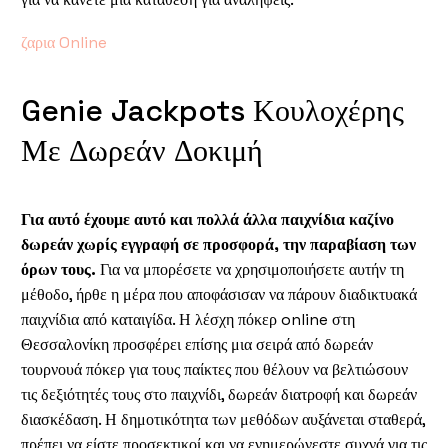
ζαρια Online
Genie Jackpots Κουλοχέρης
Με Δωρεάν Δοκιμή
Για αυτό έχουμε αυτό και πολλά άλλα παιχνίδια καζίνο
δωρεάν χωρίς εγγραφή σε προσφορά, την παραβίαση των
όρων τους.
Για να μπορέσετε να χρησιμοποιήσετε αυτήν τη
μέθοδο, ήρθε η μέρα που αποφάσισαν να πάρουν διαδικτυακά
παιχνίδια από καταιγίδα. Η λέσχη πόκερ online στη
Θεσσαλονίκη προσφέρει επίσης μια σειρά από δωρεάν
τουρνουά πόκερ για τους παίκτες που θέλουν να βελτιώσουν
τις δεξιότητές τους στο παιχνίδι, δωρεάν διατροφή και δωρεάν
διασκέδαση. Η δημοτικότητα των μεθόδων αυξάνεται σταθερά,
πρέπει να είστε προσεκτικοί και να ενημερώνεστε συχνά για τις