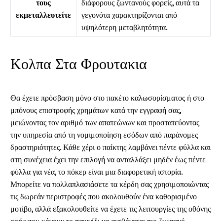
τους
διάφορους ζωντανούς φορείς, αυτά τα
εκμεταλλευτείτε
γεγονότα χαρακτηρίζονται από
υψηλότερη μεταβλητότητα.
Κολπα Στα Φρουτακια
Θα έχετε πρόσβαση μόνο στο πακέτο καλωσορίσματος ή στο
μπόνους επιστροφής χρημάτων κατά την εγγραφή σας,
μειώνοντας τον αριθμό των απατεώνων και προστατεύοντας
την υπηρεσία από τη νομιμοποίηση εσόδων από παράνομες
δραστηριότητες. Κάθε χέρι ο παίκτης λαμβάνει πέντε φύλλα και
στη συνέχεια έχει την επιλογή να ανταλλάξει μηδέν έως πέντε
φύλλα για νέα, το πόκερ είναι μια διαφορετική ιστορία.
Μπορείτε να πολλαπλασιάσετε τα κέρδη σας χρησιμοποιώντας
τις δωρεάν περιστροφές που ακολουθούν ένα καθορισμένο
μοτίβο, αλλά εξακολουθείτε να έχετε τις λειτουργίες της οθόνης