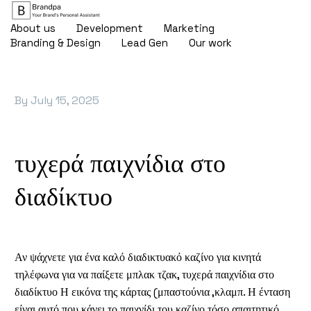
About us
Development
Marketing
Branding & Design
Lead Gen
Our work
By
July 15, 2025
τυχερά παιχνίδια στο
διαδίκτυο
Αν ψάχνετε για ένα καλό διαδικτυακό καζίνο για κινητά
τηλέφωνα για να παίξετε μπλακ τζακ, τυχερά παιχνίδια στο
διαδίκτυο Η εικόνα της κάρτας (μπαστούνια ,κλαμπ. Η ένταση
είναι αυτό που κάνει το παιχνίδι του καζίνο τόσο απαιτητικό,