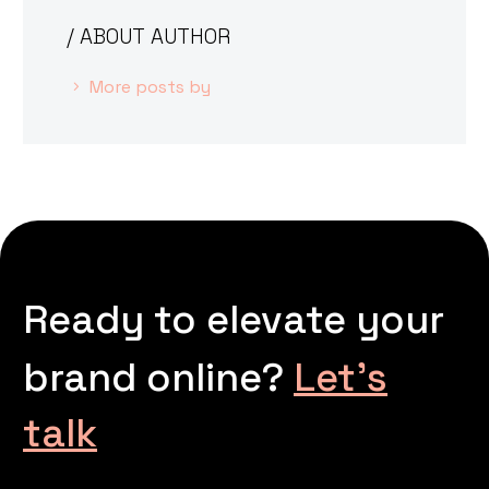
/ ABOUT AUTHOR
More posts by
Ready to elevate your
brand online?
Let’s
talk