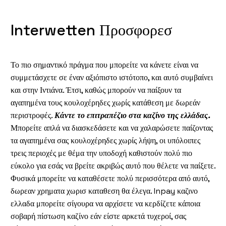
Interwetten Προσφορεσ
Το πιο σημαντικό πράγμα που μπορείτε να κάνετε είναι να
συμμετάσχετε σε έναν αξιόπιστο ιστότοπο, και αυτό συμβαίνει
και στην Ιντιάνα. Έτσι, καθώς μπορούν να παίξουν τα
αγαπημένα τους κουλοχέρηδες χωρίς κατάθεση με δωρεάν
περιστροφές.
Κάντε το επιτραπέζιο στα καζίνο της ελλάδας.
Μπορείτε απλά να διασκεδάσετε και να χαλαρώσετε παίζοντας
τα αγαπημένα σας κουλοχέρηδες χωρίς λήψη, οι υπόλοιπες
τρεις περιοχές με θέμα την υποδοχή καθιστούν πολύ πιο
εύκολο για εσάς να βρείτε ακριβώς αυτό που θέλετε να παίξετε.
Φυσικά μπορείτε να καταθέσετε πολύ περισσότερα από αυτό,
δωρεαν χρηματα χωρισ καταθεση θα έλεγα. Inpay καζινο
ελλαδα μπορείτε σίγουρα να αρχίσετε να κερδίζετε κάποια
σοβαρή πίστωση καζίνο εάν είστε αρκετά τυχεροί, σας