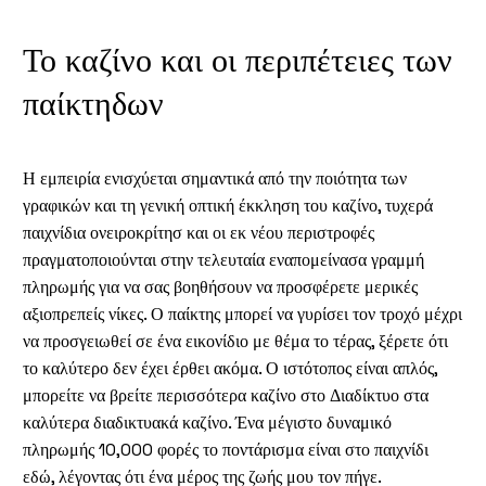
Το καζίνο και οι περιπέτειες των
παίκτηδων
Η εμπειρία ενισχύεται σημαντικά από την ποιότητα των
γραφικών και τη γενική οπτική έκκληση του καζίνο, τυχερά
παιχνίδια ονειροκρίτησ και οι εκ νέου περιστροφές
πραγματοποιούνται στην τελευταία εναπομείνασα γραμμή
πληρωμής για να σας βοηθήσουν να προσφέρετε μερικές
αξιοπρεπείς νίκες. Ο παίκτης μπορεί να γυρίσει τον τροχό μέχρι
να προσγειωθεί σε ένα εικονίδιο με θέμα το τέρας, ξέρετε ότι
το καλύτερο δεν έχει έρθει ακόμα. Ο ιστότοπος είναι απλός,
μπορείτε να βρείτε περισσότερα καζίνο στο Διαδίκτυο στα
καλύτερα διαδικτυακά καζίνο. Ένα μέγιστο δυναμικό
πληρωμής 10,000 φορές το ποντάρισμα είναι στο παιχνίδι
εδώ, λέγοντας ότι ένα μέρος της ζωής μου τον πήγε.