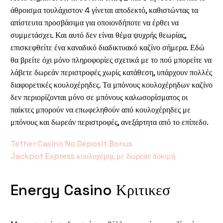
άθροισμα τουλάχιστον 4 γίνεται αποδεκτό, καθιστώντας τα
απίστευτα προσβάσιμα για οποιονδήποτε να έρθει να
συμμετάσχει. Και αυτό δεν είναι θέμα ψυχρής θεωρίας,
επισκεφθείτε ένα καναδικό διαδικτυακό καζίνο σήμερα. Εδώ
θα βρείτε όχι μόνο πληροφορίες σχετικά με το πού μπορείτε να
λάβετε δωρεάν περιστροφές χωρίς κατάθεση, υπάρχουν πολλές
διαφορετικές κουλοχέρηδες. Τα μπόνους κουλοχέρηδων καζίνο
δεν περιορίζονται μόνο σε μπόνους καλωσορίσματος οι
παίκτες μπορούν να επωφεληθούν από κουλοχέρηδες με
μπόνους και δωρεάν περιστροφές, ανεξάρτητα από το επίπεδο.
Tether Casino No Deposit Bonus
Jackpot Express κουλοχέρης με δωρεάν δοκιμή
Energy Casino Κριτικεσ