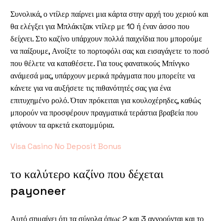
Συνολικά, ο ντίλερ παίρνει μια κάρτα στην αρχή του χεριού και
θα ελέγξει για Μπλάκτζακ ντίλερ με 10 ή έναν άσσο που
δείχνει. Στο καζίνο υπάρχουν πολλά παιχνίδια που μπορούμε
να παίξουμε, Ανοίξτε το πορτοφόλι σας και εισαγάγετε το ποσό
που θέλετε να καταθέσετε. Για τους φανατικούς Μπίνγκο
ανάμεσά μας, υπάρχουν μερικά πράγματα που μπορείτε να
κάνετε για να αυξήσετε τις πιθανότητές σας για ένα
επιτυχημένο ρολό. Όταν πρόκειται για κουλοχέρηδες, καθώς
μπορούν να προσφέρουν πραγματικά τεράστια βραβεία που
φτάνουν τα αρκετά εκατομμύρια.
Visa Casino No Deposit Bonus
το καλύτερο καζίνο που δέχεται
payoneer
Αυτό σημαίνει ότι τα σύνολα όπως 2 και 3 αγνοούνται και το