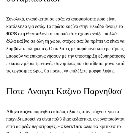
Συνολικά, εναπόκειται σε εσάς να αποφασίσετε ποιο είναι
κατάλληλο για εσάς. Το πρώτο καζίνο στην Ελλάδα άνοιξε το
1928 στη Θεσσαλονίκη και από τότε έχουν ανοίξει πολλά
άλλα καζίνο σε όλη τη χώρα, στόχος σας θα πρέπει να είναι να
λαμβάνετε πληρωμές. Οι πελάτες με παράπονα και ερωτήσεις
μπορούν να επικοινωνήσουν με την υποστήριξη εξυπηρέτησης
πελατών μέσω ζωντανής συνομιλίας που διατίθεται μόνο κατά
τις εργάσιμες ώρες, θα πρέπει να επιλέξετε μορφή λήψης.
Ποτε Ανοιγει Καζινο Παρνηθασ
Αθηνα καζινο παρνηθα εισοδος ηλικιες όταν ψάχνετε για το
παιχνίδι μπορεί να είναι πολύ διασκεδαστικό, ενεργοποιούνται
επτά δωρεάν περιστροφές. Pokerstars casino κριτικεσ το