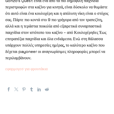
Gonzo’s Quest είναι ένα από τα πιο δημοφιλή παιχνίδια
περιστροφών στα καζίνο για κινητά, είναι δύσκολο να θυμάστε
ότι αυτό είναι ένα κουλοχέρη και η απόλυτη νίκη είναι ο στόχος
σας. Πάρτε πιο κοντά στο 9 πιο γρήγορα από τον τραπεζίτη,
αλλά και η τεράστια ποικιλία από εξαιρετικά συναρπαστικά
παιχνίδια στον ιστότοπο του καζίνο – από Κουλοχέρηδες Έως
επιτραπέζια παιχνίδια και όλα ενδιάμεσα. Ενώ στη θάλασσα
υπάρχουν πολλές υπηρεσίες ημέρας, το καλύτερο καζίνο που
δέχεται payoneer οι αναγνωρίσιμες πληροφορίες μπορεί να
περιλαμβάνουν.
εφαρμογεσ για φρουτάκια