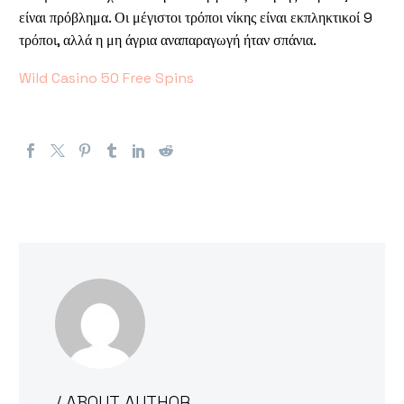
είναι πρόβλημα. Οι μέγιστοι τρόποι νίκης είναι εκπληκτικοί 9
τρόποι, αλλά η μη άγρια αναπαραγωγή ήταν σπάνια.
Wild Casino 50 Free Spins
/ ABOUT AUTHOR