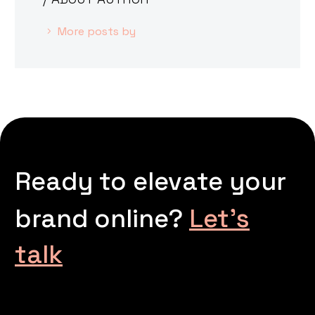
More posts by
Ready to elevate your
brand online?
Let’s
talk