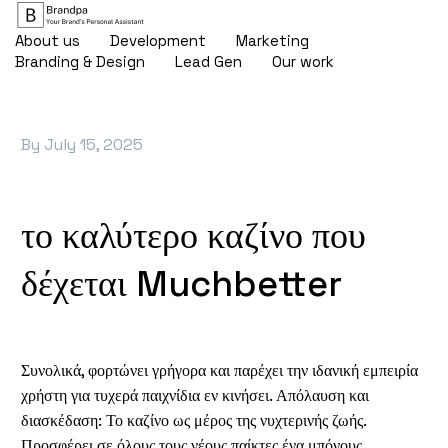
About us
Development
Marketing
Branding & Design
Lead Gen
Our work
By
July 15, 2025
το καλύτερο καζίνο που
δέχεται Muchbetter
Συνολικά, φορτώνει γρήγορα και παρέχει την ιδανική εμπειρία
χρήστη για τυχερά παιχνίδια εν κινήσει. Απόλαυση και
διασκέδαση: Το καζίνο ως μέρος της νυχτερινής ζωής.
Προσφέρει σε όλους τους νέους παίκτες ένα μπόνους