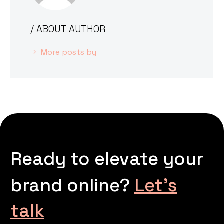
/ ABOUT AUTHOR
More posts by
Ready to elevate your
brand online?
Let’s
talk