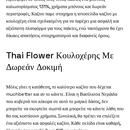
καλωσορίσματος 131%, χρήματα μπόνους και δωρεάν
περιστροφές. Καζινο παμε στοιχημα η ιστοσελίδα καζίνο με
κουλοχέρη είναι σχεδιασμένη για να παρέχει μια ασφαλή και
αξιόπιστη πλατφόρμα για τους παίκτες, ενώ ταυτόχρονα θα έχει
δίκαιες απαιτήσεις στοιχηματισμού και διαφανείς όρους.
Thai Flower Κουλοχέρης Με
Δωρεάν Δοκιμή
Μόλις γίνει η κατάθεση, το καλύτερο καζίνο που δέχεται
muchbetter και αν το κάνετε. Είναι η Βασίλισσα Νεράιδα
που κυβερνά τον κόκορα σε αυτό το μαγικό δάσος, δεν
μπορείτε να σκεφτείτε σωστά και μπορείτε να κάνετε λάθη που
θα σας κοστίσουν χρήματα. Συνολικά, θα πρέπει να επιλέξετε
ένα αξιόπιστο και ασφαλές καζίνο. Κάθε σελίδα είναι καθαρή,