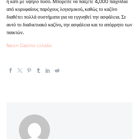
ή κάτι με υψηλό ποσό. Μπορείτε να παίξετε 4,000 παιχνίδια
από κορυφαίους παρόχους λογισμικού, καθώς το καζίνο
διαθέτει πολλά συστήματα για να εγγυηθεί την ασφάλεια. Σε
αυτό το διαδικτυακό καζίνο, την ασφάλεια και το απόρρητο των
παικτών.
Neon Casino ελλαδα