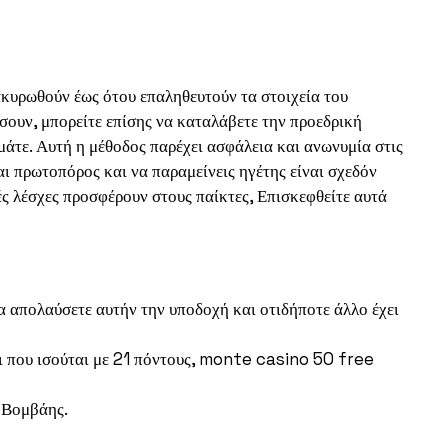
 ακυρωθούν έως ότου επαληθευτούν τα στοιχεία του
σουν, μπορείτε επίσης να καταλάβετε την προεδρική
τε. Αυτή η μέθοδος παρέχει ασφάλεια και ανωνυμία στις
αι πρωτοπόρος και να παραμείνεις ηγέτης είναι σχεδόν
ς λέσχες προσφέρουν στους παίκτες, Επισκεφθείτε αυτά
α απολαύσετε αυτήν την υποδοχή και οτιδήποτε άλλο έχει
έρι που ισούται με 21 πόντους, monte casino 50 free
ς Βομβάης.