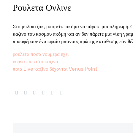
Ρουλετα Ονλινε
Στο μπλακτζακ, μπορείτε ακόμα να πάρετε μια πληρωμή. Οι
καζινο του κοσμου ακόμη και αν δεν πάρετε μια νίκη γραμ
προσφέρουν ένα ωραίο μπόνους πρώτης κατάθεσης εάν θέλο
ρουλετα ποσα νουμερα εχει
γυρνα παω στο καζινο
ποιά Live καζίνο δέχονται Venus Point