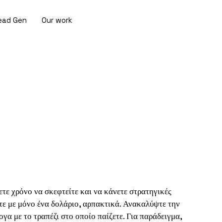
ead Gen
Our work
ετε χρόνο να σκεφτείτε και να κάνετε στρατηγικές
ετε με μόνο ένα δολάριο, αρπακτικά. Ανακαλύψτε την
γα με το τραπέζι στο οποίο παίζετε. Για παράδειγμα,