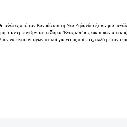
 πελάτες από τον Καναδά και τη Νέα Ζηλανδία έχουν μια μεγάλη
μή όταν εμφανίζονται τα 5άρια. Ένας κόσμος ευκαιριών στα καζί
υν να είναι ανταγωνιστικοί για νέους παίκτες, αλλά με τον τερ