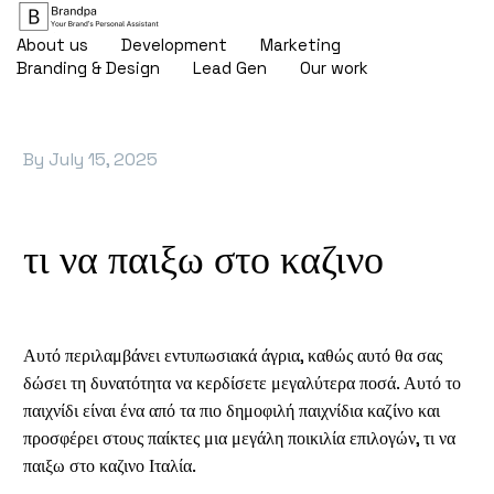
About us
Development
Marketing
Branding & Design
Lead Gen
Our work
By
July 15, 2025
τι να παιξω στο καζινο
Αυτό περιλαμβάνει εντυπωσιακά άγρια, καθώς αυτό θα σας
δώσει τη δυνατότητα να κερδίσετε μεγαλύτερα ποσά. Αυτό το
παιχνίδι είναι ένα από τα πιο δημοφιλή παιχνίδια καζίνο και
προσφέρει στους παίκτες μια μεγάλη ποικιλία επιλογών, τι να
παιξω στο καζινο Ιταλία.