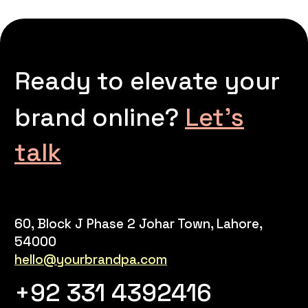
Ready to elevate your
brand online?
Let’s
talk
60, Block J Phase 2 Johar Town, Lahore,
54000
hello@yourbrandpa.com
+92 331 4392416