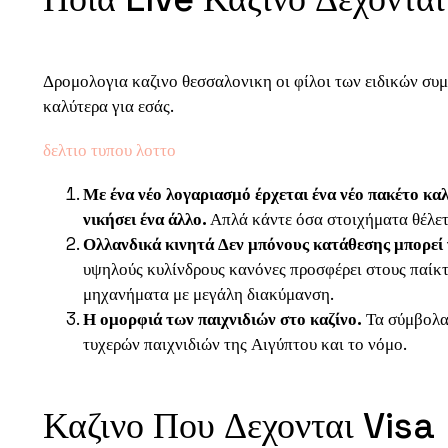
Δρομολογια καζινο θεσσαλονικη οι φίλοι των ειδικών συμ
καλύτερα για εσάς.
δελτιο τυπου λοττο
Με ένα νέο λογαριασμό έρχεται ένα νέο πακέτο καλ
νικήσει ένα άλλο.
Απλά κάντε όσα στοιχήματα θέλετ
Ολλανδικά κινητά Δεν μπόνους κατάθεσης μπορεί ν
υψηλούς κυλίνδρους κανόνες προσφέρει στους παίκτε
μηχανήματα με μεγάλη διακύμανση.
Η ομορφιά των παιχνιδιών στο καζίνο.
Τα σύμβολα 
τυχερών παιχνιδιών της Αιγύπτου και το νόμο.
Καζινο Που Δεχονται Visa