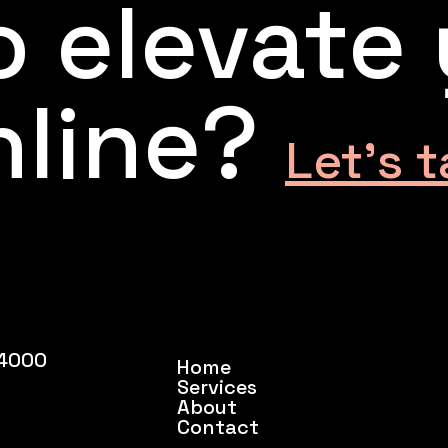
 elevate
nline?
Let’s t
54000
Home
Services
About
Contact