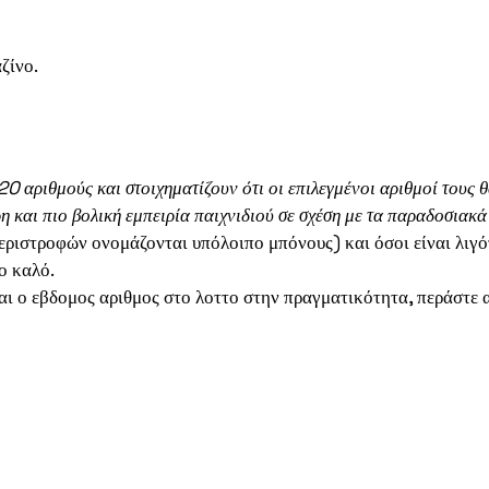
ζίνο.
20 αριθμούς και στοιχηματίζουν ότι οι επιλεγμένοι αριθμοί τους 
η και πιο βολική εμπειρία παιχνιδιού σε σχέση με τα παραδοσιακά
εριστροφών ονομάζονται υπόλοιπο μπόνους) και όσοι είναι λιγό
ο καλό.
ναι ο εβδομος αριθμος στο λοττο στην πραγματικότητα, περάστε 