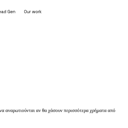
ead Gen
Our work
ν να αναρωτιούνται αν θα χάσουν περισσότερα χρήματα από