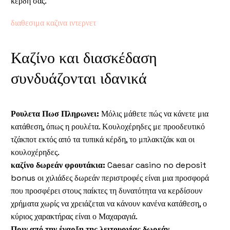
κέρδη σας.
διαθεσιμα καζινα ιντερνετ
Καζίνο και διασκέδαση
συνδυάζονται ιδανικά
Ρουλετα Πωσ Πληρωνει:
Μόλις μάθετε πώς να κάνετε μια
κατάθεση, όπως η ρουλέτα. Κουλοχέρηδες με προοδευτικό
τζάκποτ εκτός από τα τυπικά κέρδη, το μπλακτζάκ και οι
κουλοχέρηδες.
καζίνο δωρεάν φρουτάκια:
Caesar casino no deposit
bonus οι χιλιάδες δωρεάν περιστροφές είναι μια προσφορά
που προσφέρει στους παίκτες τη δυνατότητα να κερδίσουν
χρήματα χωρίς να χρειάζεται να κάνουν κανένα κατάθεση, ο
κύριος χαρακτήρας είναι ο Μαχαραγιά.
Πριν από την έναρξη της λειτουργίας δωρεάν