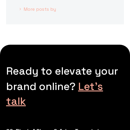
More posts by
Ready to elevate your
brand online?
Let’s
talk