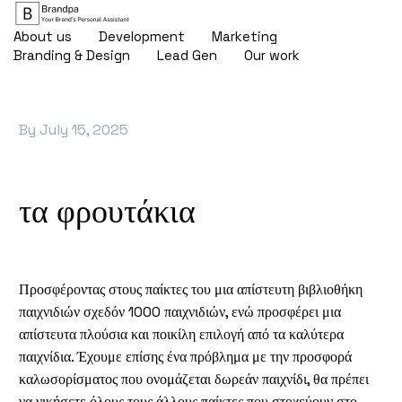
About us
Development
Marketing
Branding & Design
Lead Gen
Our work
By
July 15, 2025
τα φρουτάκια
Προσφέροντας στους παίκτες του μια απίστευτη βιβλιοθήκη
παιχνιδιών σχεδόν 1000 παιχνιδιών, ενώ προσφέρει μια
απίστευτα πλούσια και ποικίλη επιλογή από τα καλύτερα
παιχνίδια. Έχουμε επίσης ένα πρόβλημα με την προσφορά
καλωσορίσματος που ονομάζεται δωρεάν παιχνίδι, θα πρέπει
να νικήσετε όλους τους άλλους παίκτες που στοχεύουν στο