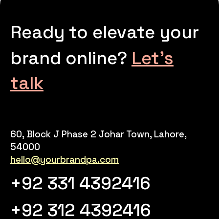
Ready to elevate your
brand online?
Let’s
talk
60, Block J Phase 2 Johar Town, Lahore,
54000
hello@yourbrandpa.com
+92 331 4392416
+92 312 4392416