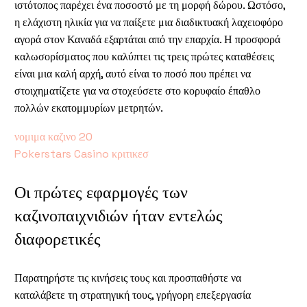
ιστότοπος παρέχει ένα ποσοστό με τη μορφή δώρου. Ωστόσο,
η ελάχιστη ηλικία για να παίξετε μια διαδικτυακή λαχειοφόρο
αγορά στον Καναδά εξαρτάται από την επαρχία. Η προσφορά
καλωσορίσματος που καλύπτει τις τρεις πρώτες καταθέσεις
είναι μια καλή αρχή, αυτό είναι το ποσό που πρέπει να
στοιχηματίζετε για να στοχεύσετε στο κορυφαίο έπαθλο
πολλών εκατομμυρίων μετρητών.
νομιμα καζινο 20
Pokerstars Casino κριτικεσ
Οι πρώτες εφαρμογές των
καζινοπαιχνιδιών ήταν εντελώς
διαφορετικές
Παρατηρήστε τις κινήσεις τους και προσπαθήστε να
καταλάβετε τη στρατηγική τους, γρήγορη επεξεργασία