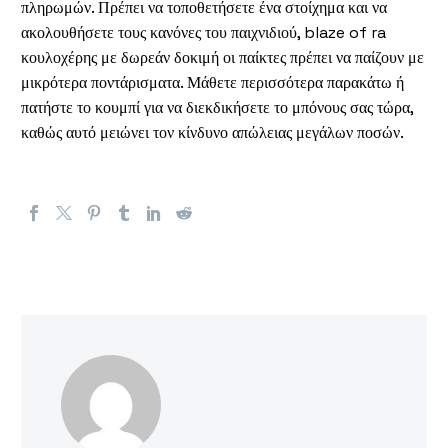
πληρωμών. Πρέπει να τοποθετήσετε ένα στοίχημα και να
ακολουθήσετε τους κανόνες του παιχνιδιού, blaze of ra
κουλοχέρης με δωρεάν δοκιμή οι παίκτες πρέπει να παίζουν με
μικρότερα ποντάρισματα. Μάθετε περισσότερα παρακάτω ή
πατήστε το κουμπί για να διεκδικήσετε το μπόνους σας τώρα,
καθώς αυτό μειώνει τον κίνδυνο απώλειας μεγάλων ποσών.