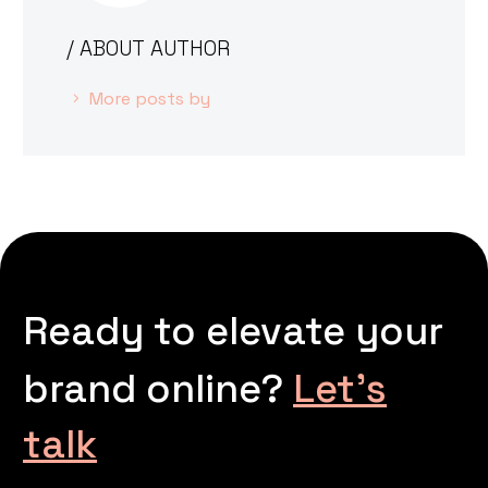
/ ABOUT AUTHOR
More posts by
Ready to elevate your
brand online?
Let’s
talk