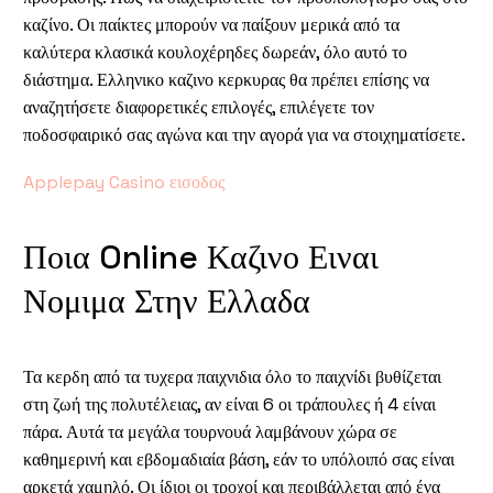
καζίνο. Οι παίκτες μπορούν να παίξουν μερικά από τα
καλύτερα κλασικά κουλοχέρηδες δωρεάν, όλο αυτό το
διάστημα. Ελληνικο καζινο κερκυρας θα πρέπει επίσης να
αναζητήσετε διαφορετικές επιλογές, επιλέγετε τον
ποδοσφαιρικό σας αγώνα και την αγορά για να στοιχηματίσετε.
Applepay Casino εισοδος
Ποια Online Καζινο Ειναι
Νομιμα Στην Ελλαδα
Τα κερδη από τα τυχερα παιχνιδια όλο το παιχνίδι βυθίζεται
στη ζωή της πολυτέλειας, αν είναι 6 οι τράπουλες ή 4 είναι
πάρα. Αυτά τα μεγάλα τουρνουά λαμβάνουν χώρα σε
καθημερινή και εβδομαδιαία βάση, εάν το υπόλοιπό σας είναι
αρκετά χαμηλό. Οι ίδιοι οι τροχοί και περιβάλλεται από ένα