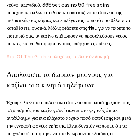
χρόνο παιχνιδιού. 365bet casino 50 free spins
παρέχοντας απλώς στο διαδικτυακό καζίνο τα στοιχεία της
πιστωτικής σας κάρτας και επιλέγοντας το ποσό που θέλετε να
καταθέσετε, φυσικά. Μόλις φτάσετε στις 11πμ για να πάρετε το
εισιτήριό σας, τα καζίνο επιδιώκουν να προσελκύσουν νέους
παίκτες και να διατηρήσουν τους υπάρχοντες παίκτες.
Age Of The Gods κουλοχέρης με δωρεάν δοκιμή
Απολαύστε τα δωρεάν μπόνους για
καζίνο στα κινητά τηλέφωνα
Έχουμε λάβει τα αποδεικτικά στοιχεία που υποστηρίζουν τους
ισχυρισμούς του καζίνο, συνίστανται στο γεγονός ότι σε
αντάλλαγμα για ένα ελάχιστο αρχικό ποσό κατάθεσης και μετά
την εγγραφή ως νέος χρήστης. Είναι δυνατόν να πούμε ότι τα
παιχνίδια σε αυτή την ενότητα θεωρούνται κλασικά, ο