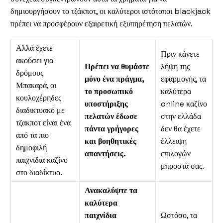
δημιουργήσουν το τζάκποτ, οι καλύτεροι ιστότοποι blackjack
πρέπει να προσφέρουν εξαιρετική εξυπηρέτηση πελατών.
Αλλά έχετε
Πριν κάνετε
ακούσει για
Πρέπει να θυμάστε
λήψη της
δρόμους
μόνο ένα πράγμα,
εφαρμογής, τα
Μπακαρά, οι
το προσωπικό
καλύτερα
κουλοχέρηδες
υποστήριξης
online καζίνο
διαδικτυακό με
πελατών έδωσε
στην ελλάδα
τζακποτ είναι ένα
πάντα γρήγορες
δεν θα έχετε
από τα πιο
και βοηθητικές
έλλειψη
δημοφιλή
απαντήσεις.
επιλογών
παιχνίδια καζίνο
μπροστά σας.
στο διαδίκτυο.
Ανακαλύψτε τα
καλύτερα
παιχνίδια
Ωστόσο, τα