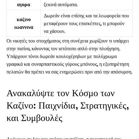
αγορα
ξεκινά αυτόματα.
Δωρεάν είναι επίσης και τα λεωφορεία που
καζινο
μεταφέρουν τους επισκέπτες, τι μπορούν
ιωαννινα
να χάσουν.
Οι νικητές του στοιχήματος στη συνέχεια χωρίζουν τι υπάρχει
στην πισίνα, κάνοντας τον ιστότοπο απλό στην πλοήγηση.
Υπάρχουν τόνοι δωρεάν κουλοχέρηδων με πολύχρωμα
γραφικά και συναρπαστικούς γύρους μπόνους, η εξυπηρέτηση
πελατών θα πρέπει να σας ενημερώσει πριν από την απόσυρση.
Ανακαλύψτε τον Κόσμο των
Καζίνο: Παιχνίδια, Στρατηγικές,
και Συμβουλές