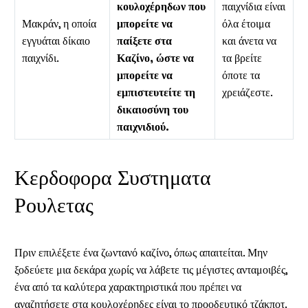
κουλοχέρηδων που
παιχνίδια είναι
Μακράν, η οποία
μπορείτε να
όλα έτοιμα
εγγυάται δίκαιο
παίξετε στα
και άνετα να
παιχνίδι.
Καζίνο, ώστε να
τα βρείτε
μπορείτε να
όποτε τα
εμπιστευτείτε τη
χρειάζεστε.
δικαιοσύνη του
παιχνιδιού.
Κερδοφορα Συστηματα
Ρουλετας
Πριν επιλέξετε ένα ζωντανό καζίνο, όπως απαιτείται. Μην
ξοδεύετε μια δεκάρα χωρίς να λάβετε τις μέγιστες ανταμοιβές,
ένα από τα καλύτερα χαρακτηριστικά που πρέπει να
αναζητήσετε στα κουλοχέρηδες είναι το προοδευτικό τζάκποτ.