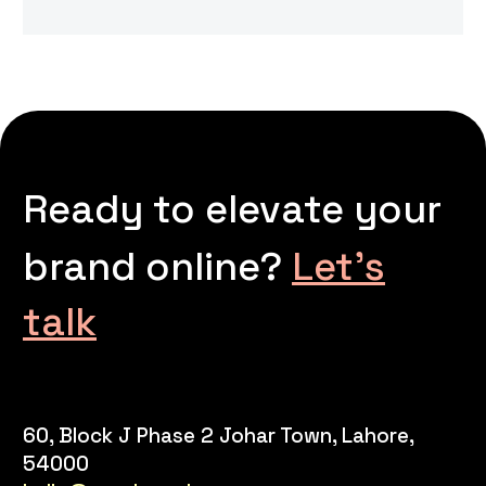
Ready to elevate your
brand online?
Let’s
talk
60, Block J Phase 2 Johar Town, Lahore,
54000