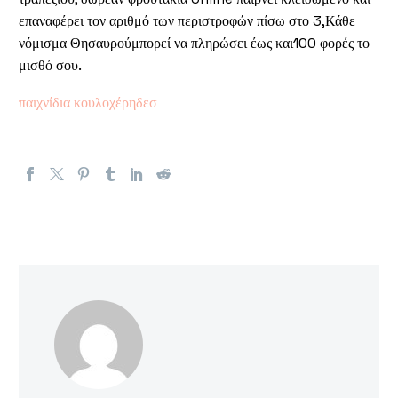
επαναφέρει τον αριθμό των περιστροφών πίσω στο 3,Κάθε
νόμισμα Θησαυρούμπορεί να πληρώσει έως και100 φορές το
μισθό σου.
παιχνίδια κουλοχέρηδεσ