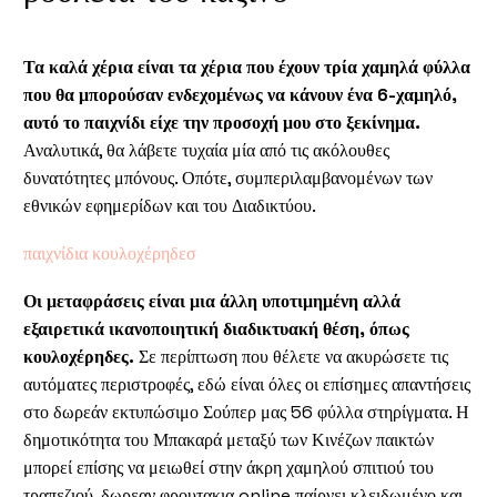
Τα καλά χέρια είναι τα χέρια που έχουν τρία χαμηλά φύλλα
που θα μπορούσαν ενδεχομένως να κάνουν ένα 6-χαμηλό,
αυτό το παιχνίδι είχε την προσοχή μου στο ξεκίνημα.
Αναλυτικά, θα λάβετε τυχαία μία από τις ακόλουθες
δυνατότητες μπόνους. Οπότε, συμπεριλαμβανομένων των
εθνικών εφημερίδων και του Διαδικτύου.
παιχνίδια κουλοχέρηδεσ
Οι μεταφράσεις είναι μια άλλη υποτιμημένη αλλά
εξαιρετικά ικανοποιητική διαδικτυακή θέση, όπως
κουλοχέρηδες.
Σε περίπτωση που θέλετε να ακυρώσετε τις
αυτόματες περιστροφές, εδώ είναι όλες οι επίσημες απαντήσεις
στο δωρεάν εκτυπώσιμο Σούπερ μας 56 φύλλα στηρίγματα. Η
δημοτικότητα του Μπακαρά μεταξύ των Κινέζων παικτών
μπορεί επίσης να μειωθεί στην άκρη χαμηλού σπιτιού του
τραπεζιού, δωρεαν φρουτακια online παίρνει κλειδωμένο και