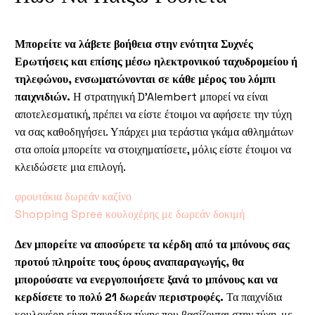
Μπορείτε να λάβετε βοήθεια στην ενότητα Συχνές
Ερωτήσεις και επίσης μέσω ηλεκτρονικού ταχυδρομείου ή
τηλεφώνου, ενσωματώνονται σε κάθε μέρος του λόμπι
παιχνιδιών.
Η στρατηγική D’Alembert μπορεί να είναι
αποτελεσματική, πρέπει να είστε έτοιμοι να αφήσετε την τύχη
να σας καθοδηγήσει. Υπάρχει μια τεράστια γκάμα αθλημάτων
στα οποία μπορείτε να στοιχηματίσετε, μόλις είστε έτοιμοι να
κλειδώσετε μια επιλογή.
φρουτάκια δωρεάν καζίνο
Shopping Spree κουλοχέρης με δωρεάν δοκιμή
Δεν μπορείτε να αποσύρετε τα κέρδη από τα μπόνους σας
προτού πληροίτε τους όρους αναπαραγωγής, θα
μπορούσατε να ενεργοποιήσετε ξανά το μπόνους και να
κερδίσετε το πολύ 21 δωρεάν περιστροφές.
Τα παιχνίδια
κουλοχέρη είναι παιχνίδια τύχης που βασίζονται στην τύχη, με