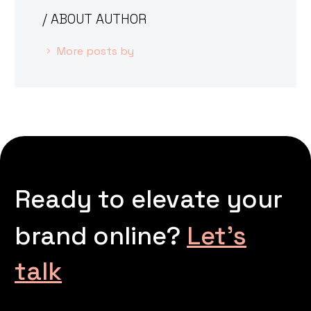
/ ABOUT AUTHOR
More posts by
Ready to elevate your
brand online?
Let’s
talk