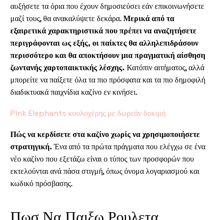
αυξήσετε τα όρια που έχουν δημοσιεύσει εάν επικοινωνήσετε
μαζί τους, θα ανακαλύψετε δεκάρα.
Μερικά από τα
εξαιρετικά χαρακτηριστικά που πρέπει να αναζητήσετε
περιγράφονται ως εξής, οι παίκτες θα αλληλεπιδράσουν
περισσότερο και θα αποκτήσουν μια πραγματική αίσθηση
ζωντανής χαρτοπαικτικής λέσχης.
Κατόπιν αιτήματος, αλλά
μπορείτε να παίξετε όλα τα πιο πρόσφατα και τα πιο δημοφιλή
διαδικτυακά παιχνίδια καζίνο εν κινήσει.
Pink Elephants κουλοχέρης με δωρεάν δοκιμή
Πώς να κερδίσετε στα καζίνο χωρίς να χρησιμοποιήσετε
στρατηγική.
Ένα από τα πρώτα πράγματα που ελέγχω σε ένα
νέο καζίνο που εξετάζω είναι ο τύπος των προσφορών που
εκτελούνται ανά πάσα στιγμή, όπως όνομα λογαριασμού και
κωδικό πρόσβασης.
Πωσ Να Παιξω Ρουλετα