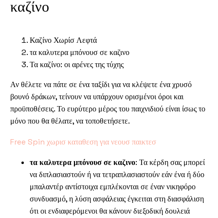
καζίνο
Καζίνο Χωρίσ Λεφτά
τα καλυτερα μπόνουσ σε καζινο
Τα καζίνο: οι αρένες της τύχης
Αν θέλετε να πάτε σε ένα ταξίδι για να κλέψετε ένα χρυσό
βουνό δράκων, τείνουν να υπάρχουν ορισμένοι όροι και
προϋποθέσεις. Το ευρύτερο μέρος του παιχνιδιού είναι ίσως το
μόνο που θα θέλατε, να τοποθετήσετε.
Free Spin χωρισ καταθεση για νεουσ παικτεσ
τα καλυτερα μπόνουσ σε καζινο
:
Τα κέρδη σας μπορεί
να διπλασιαστούν ή να τετραπλασιαστούν εάν ένα ή δύο
μπαλαντέρ αντίστοιχα εμπλέκονται σε έναν νικηφόρο
συνδυασμό, η λύση ασφάλειας έγκειται στη διασφάλιση
ότι οι ενδιαφερόμενοι θα κάνουν διεξοδική δουλειά