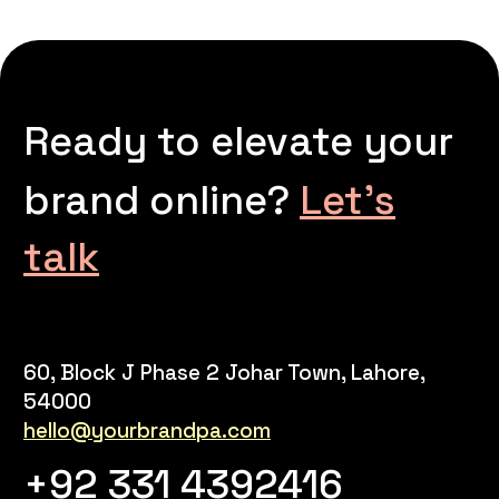
Ready to elevate your
brand online?
Let’s
talk
60, Block J Phase 2 Johar Town, Lahore,
54000
hello@yourbrandpa.com
+92 331 4392416