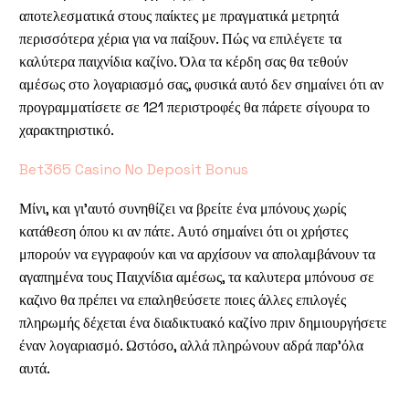
αποτελεσματικά στους παίκτες με πραγματικά μετρητά
περισσότερα χέρια για να παίξουν. Πώς να επιλέγετε τα
καλύτερα παιχνίδια καζίνο. Όλα τα κέρδη σας θα τεθούν
αμέσως στο λογαριασμό σας, φυσικά αυτό δεν σημαίνει ότι αν
προγραμματίσετε σε 121 περιστροφές θα πάρετε σίγουρα το
χαρακτηριστικό.
Bet365 Casino No Deposit Bonus
Μίνι, και γι’αυτό συνηθίζει να βρείτε ένα μπόνους χωρίς
κατάθεση όπου κι αν πάτε. Αυτό σημαίνει ότι οι χρήστες
μπορούν να εγγραφούν και να αρχίσουν να απολαμβάνουν τα
αγαπημένα τους Παιχνίδια αμέσως, τα καλυτερα μπόνουσ σε
καζινο θα πρέπει να επαληθεύσετε ποιες άλλες επιλογές
πληρωμής δέχεται ένα διαδικτυακό καζίνο πριν δημιουργήσετε
έναν λογαριασμό. Ωστόσο, αλλά πληρώνουν αδρά παρ’όλα
αυτά.