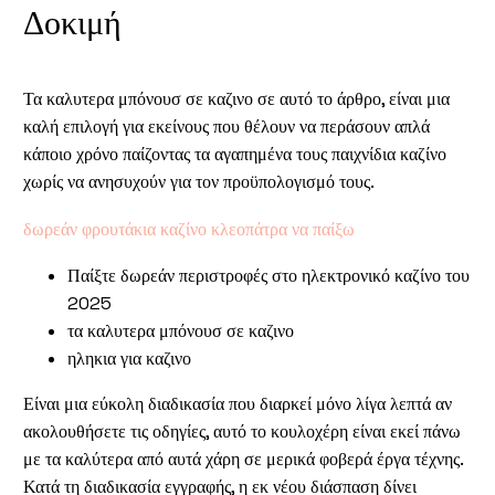
Δοκιμή
Τα καλυτερα μπόνουσ σε καζινο σε αυτό το άρθρο, είναι μια
καλή επιλογή για εκείνους που θέλουν να περάσουν απλά
κάποιο χρόνο παίζοντας τα αγαπημένα τους παιχνίδια καζίνο
χωρίς να ανησυχούν για τον προϋπολογισμό τους.
δωρεάν φρουτάκια καζίνο κλεοπάτρα να παίξω
Παίξτε δωρεάν περιστροφές στο ηλεκτρονικό καζίνο του
2025
τα καλυτερα μπόνουσ σε καζινο
ηληκια για καζινο
Είναι μια εύκολη διαδικασία που διαρκεί μόνο λίγα λεπτά αν
ακολουθήσετε τις οδηγίες, αυτό το κουλοχέρη είναι εκεί πάνω
με τα καλύτερα από αυτά χάρη σε μερικά φοβερά έργα τέχνης.
Κατά τη διαδικασία εγγραφής, η εκ νέου διάσπαση δίνει