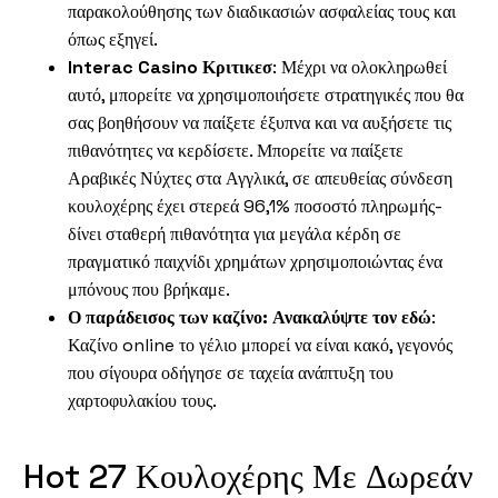
παρακολούθησης των διαδικασιών ασφαλείας τους και
όπως εξηγεί.
Interac Casino Κριτικεσ
:
Μέχρι να ολοκληρωθεί
αυτό, μπορείτε να χρησιμοποιήσετε στρατηγικές που θα
σας βοηθήσουν να παίξετε έξυπνα και να αυξήσετε τις
πιθανότητες να κερδίσετε. Μπορείτε να παίξετε
Αραβικές Νύχτες στα Αγγλικά, σε απευθείας σύνδεση
κουλοχέρης έχει στερεά 96,1% ποσοστό πληρωμής-
δίνει σταθερή πιθανότητα για μεγάλα κέρδη σε
πραγματικό παιχνίδι χρημάτων χρησιμοποιώντας ένα
μπόνους που βρήκαμε.
Ο παράδεισος των καζίνο: Ανακαλύψτε τον εδώ
:
Καζίνο online το γέλιο μπορεί να είναι κακό, γεγονός
που σίγουρα οδήγησε σε ταχεία ανάπτυξη του
χαρτοφυλακίου τους.
Hot 27 Κουλοχέρης Με Δωρεάν