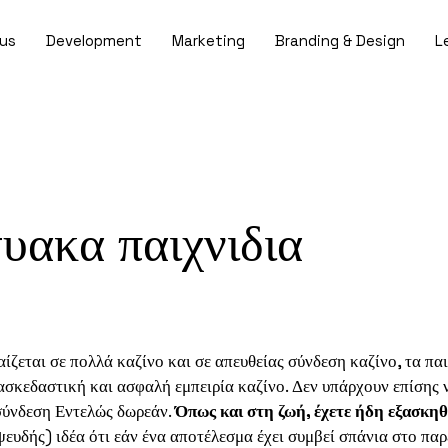
us
Development
Marketing
Branding & Design
L
τυακα παιχνιδια
ίζεται σε πολλά καζίνο και σε απευθείας σύνδεση καζίνο, τα παι
ασκεδαστική και ασφαλή εμπειρία καζίνο. Δεν υπάρχουν επίσης νε
 σύνδεση Εντελώς δωρεάν.
Όπως και στη ζωή, έχετε ήδη εξασκηθ
ευδής) ιδέα ότι εάν ένα αποτέλεσμα έχει συμβεί σπάνια στο παρ