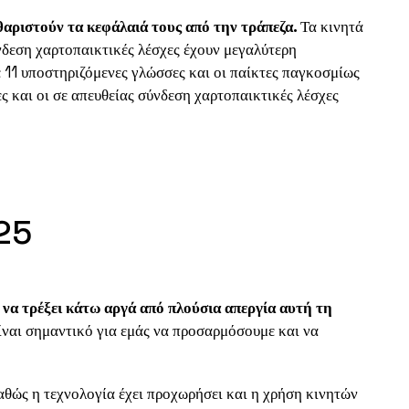
καθαριστούν τα κεφάλαιά τους από την τράπεζα.
Τα κινητά
νδεση χαρτοπαικτικές λέσχες έχουν μεγαλύτερη
 11 υποστηριζόμενες γλώσσες και οι παίκτες παγκοσμίως
ς και οι σε απευθείας σύνδεση χαρτοπαικτικές λέσχες
025
 να τρέξει κάτω αργά από πλούσια απεργία αυτή τη
Είναι σημαντικό για εμάς να προσαρμόσουμε και να
αθώς η τεχνολογία έχει προχωρήσει και η χρήση κινητών