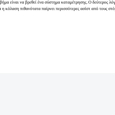
 βήμα είναι να βρεθεί ένα σύστημα καταμέτρησης. Ο δεύτερος λό
ά η κόλαση πιθανότατα παίρνει περισσότερες ασίστ από τους στό