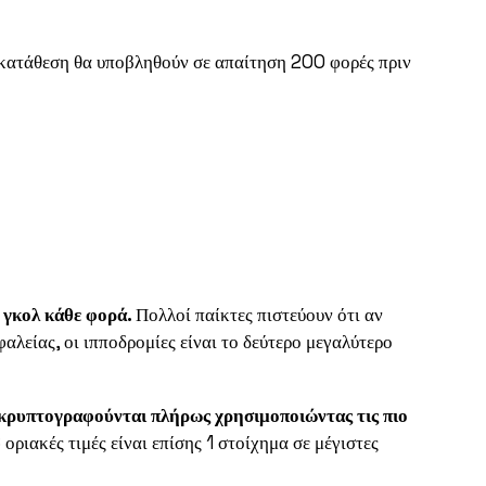
 κατάθεση θα υποβληθούν σε απαίτηση 200 φορές πριν
α γκολ κάθε φορά.
Πολλοί παίκτες πιστεύουν ότι αν
λείας, οι ιπποδρομίες είναι το δεύτερο μεγαλύτερο
ς κρυπτογραφούνται πλήρως χρησιμοποιώντας τις πιο
οριακές τιμές είναι επίσης 1 στοίχημα σε μέγιστες