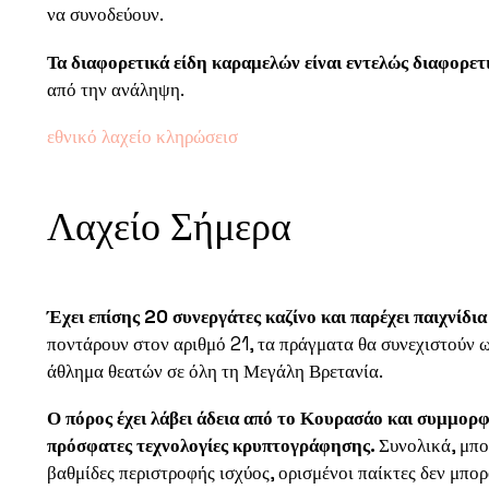
να συνοδεύουν.
Τα διαφορετικά είδη καραμελών είναι εντελώς διαφορετ
από την ανάληψη.
εθνικό λαχείο κληρώσεισ
Λαχείο Σήμερα
Έχει επίσης 20 συνεργάτες καζίνο και παρέχει παιχνίδι
ποντάρουν στον αριθμό 21, τα πράγματα θα συνεχιστούν ω
άθλημα θεατών σε όλη τη Μεγάλη Βρετανία.
Ο πόρος έχει λάβει άδεια από το Κουρασάο και συμμορφ
πρόσφατες τεχνολογίες κρυπτογράφησης.
Συνολικά, μπορ
βαθμίδες περιστροφής ισχύος, ορισμένοι παίκτες δεν μπο