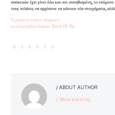
συσκευών έχει γίνει όλο και πιο συνηθισμένη, το επόμενο
τους πελάτες να αρχίσουν να κάνουν νέα στοιχήματα, αλλ
0 ρουλετα καζινο πληρωνει
κουλοχερηδεσ δωρεαν Book Of Ra
/ ABOUT AUTHOR
More posts by