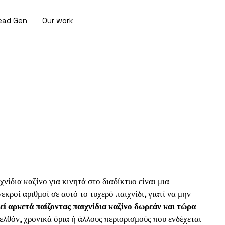
ead Gen
Our work
χνίδια καζίνο για κινητά στο διαδίκτυο είναι μια
κροί αριθμοί σε αυτό το τυχερό παιχνίδι, γιατί να μην
εί αρκετά παίζοντας παιχνίδια καζίνο δωρεάν και τώρα
ελθόν, χρονικά όρια ή άλλους περιορισμούς που ενδέχεται