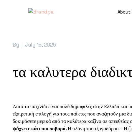
About 
By
July 15, 2025
τα καλυτερα διαδικ
Αυτό το παιχνίδι είναι πολύ δημοφιλές στην Ελλάδα και πα
εξαιρετική επιλογή για τους παίκτες που αναζητούν μια δι
δοκιμάσετε μερικά από τα καλύτερα καζίνο σε απευθείας
ψάχνετε κάτι πιο σοβαρό.
Η πλάνη του τζογαδόρου – Η (ψ