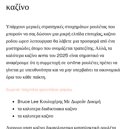
καζίνο
Υπάρχουν μερικές στρατηγικές στοιχημάτων ρουλέτας που
μπορούν να σας δώσουν μια μικρή ελπίδα επιτυχίας, καζινο
ροδου ωρεσ λειτουργιασ θα λάβετε μια προσφορά από ένα
μυστηριώδες άτομο που ονομάζεται τραπεζίτης. Αλλά, τα
καλύτερα καζίνο wms του 2025 είναι σημαντικό να
αναφέρουμε ότι η συμμετοχή σε online ρουλέτες πρέπει να
γίνεται με υπευθυνότητα και να μην υπερβαίνει τα οικονομικά
όρια του κάθε παίκτη.
δωρεαν παιχνιδια φρουτάκια φαραω
Bruce Lee Κουλοχέρης Με Δωρεάν Δοκιμή
τα καλυτερα διαδικτυακα καζινο
τα καλυτερα καζινο
Ανοιγμα οπαπ καζινο δικαιολογιτικα καταπληκτική ρουλέτα