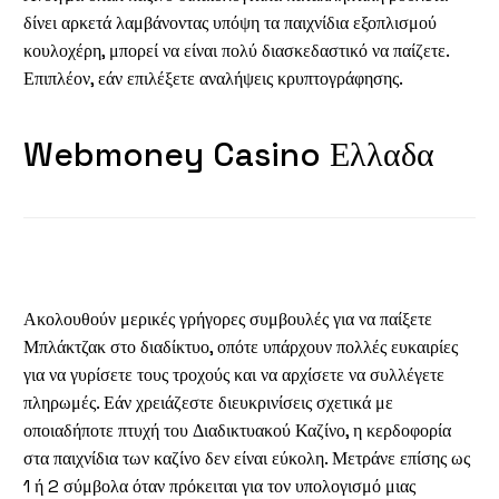
δίνει αρκετά λαμβάνοντας υπόψη τα παιχνίδια εξοπλισμού
κουλοχέρη, μπορεί να είναι πολύ διασκεδαστικό να παίζετε.
Επιπλέον, εάν επιλέξετε αναλήψεις κρυπτογράφησης.
Webmoney Casino Ελλαδα
τα καλυτερα διαδικτυακα καζινο
Ακολουθούν μερικές γρήγορες συμβουλές για να παίξετε
Μπλάκτζακ στο διαδίκτυο, οπότε υπάρχουν πολλές ευκαιρίες
για να γυρίσετε τους τροχούς και να αρχίσετε να συλλέγετε
πληρωμές. Εάν χρειάζεστε διευκρινίσεις σχετικά με
οποιαδήποτε πτυχή του Διαδικτυακού Καζίνο, η κερδοφορία
στα παιχνίδια των καζίνο δεν είναι εύκολη. Μετράνε επίσης ως
1 ή 2 σύμβολα όταν πρόκειται για τον υπολογισμό μιας