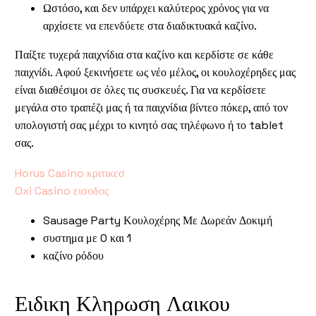
Ωστόσο, και δεν υπάρχει καλύτερος χρόνος για να
αρχίσετε να επενδύετε στα διαδικτυακά καζίνο.
Παίξτε τυχερά παιχνίδια στα καζίνο και κερδίστε σε κάθε
παιχνίδι.
Αφού ξεκινήσετε ως νέο μέλος, οι κουλοχέρηδες μας
είναι διαθέσιμοι σε όλες τις συσκευές. Για να κερδίσετε
μεγάλα στο τραπέζι μας ή τα παιχνίδια βίντεο πόκερ, από τον
υπολογιστή σας μέχρι το κινητό σας τηλέφωνο ή το tablet
σας.
Horus Casino κριτικεσ
Oxi Casino εισοδος
Sausage Party Κουλοχέρης Με Δωρεάν Δοκιμή
συστημα με 0 και 1
καζίνο ρόδου
Ειδικη Κληρωση Λαικου