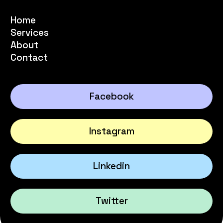
Home
Services
About
Contact
Facebook
Instagram
Linkedin
Twitter