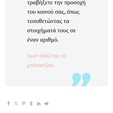
τραβήξετε την προσοχή
του κοινού σας, όπως
τοποθετώντας τα
στοιχήματά τους σε
έναν αριθμό.
πωσ παίζεται το
μπλακτζακ