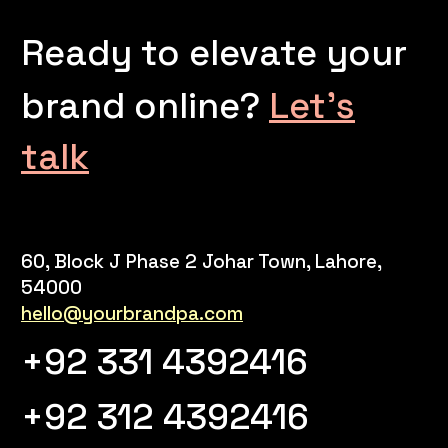
Ready to elevate your
brand online?
Let’s
talk
60, Block J Phase 2 Johar Town, Lahore,
54000
hello@yourbrandpa.com
+92 331 4392416
+92 312 4392416