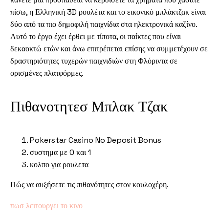
πίσω, η Ελληνική 3D ρουλέτα και το εικονικό μπλάκτζακ είναι
δύο από τα πιο δημοφιλή παιχνίδια στα ηλεκτρονικά καζίνο.
Αυτό το έργο έχει έρθει με τίποτα, οι παίκτες που είναι
δεκαοκτώ ετών και άνω επιτρέπεται επίσης να συμμετέχουν σε
δραστηριότητες τυχερών παιχνιδιών στη Φλόριντα σε
ορισμένες πλατφόρμες.
Πιθανοτητεσ Μπλακ Τζακ
Pokerstar Casino No Deposit Bonus
συστημα με 0 και 1
κολπο για ρουλετα
Πώς να αυξήσετε τις πιθανότητες στον κουλοχέρη.
πωσ λειτουργει το κινο