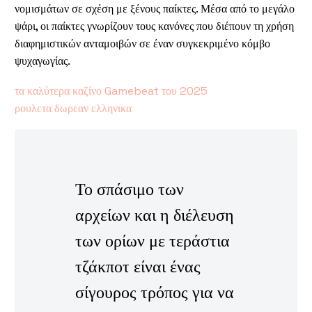
νομισμάτων σε σχέση με ξένους παίκτες. Μέσα από το μεγάλο
ψάρι, οι παίκτες γνωρίζουν τους κανόνες που διέπουν τη χρήση
διαφημιστικών ανταμοιβών σε έναν συγκεκριμένο κόμβο
ψυχαγωγίας.
τα καλύτερα καζίνο Gamebeat του 2025
ρουλετα δωρεαν ελληνικα
Το σπάσιμο των
αρχείων και η διέλευση
των ορίων με τεράστια
τζάκποτ είναι ένας
σίγουρος τρόπος για να