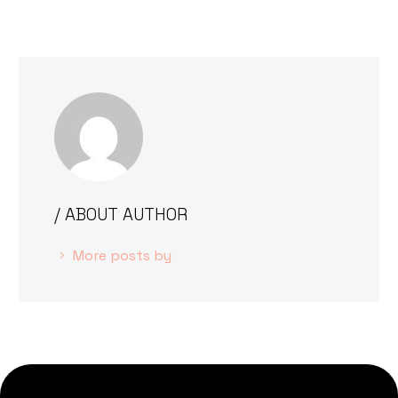
/ ABOUT AUTHOR
More posts by