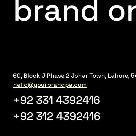
brand o
60, Block J Phase 2 Johar Town, Lahore, 
hello@yourbrandpa.com
+92 331 4392416
+92 312 4392416