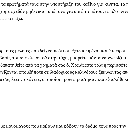
 τα ερωτήματά τους στην υποστήριξη του καζίνο για κινητά. Τα 
ίχαμε σχεδόν μηδενικά παράπονα για αυτό το μάτσο, το σλότ είν
ες εκεί έξω.
κετές μελέτες που δείχνουν ότι οι εξειδικευμένοι και έμπειροι π
 βασίζεται αποκλειστικά στην τύχη, μπορείτε πάντα να γνωρίζετε
 εξαπατηθείτε από τα χρήματά σας ό. Χρειάζεστε τρία ή περισσό
ίζονται οπουδήποτε σε διαδοχικούς κυλίνδρους ξεκινώντας από 
υ σας λέει να κάνετε, οι οποίοι προετοιμάστηκαν και εξασκήθηκ
 τους μονομάχους που κόβουν και κόβουν το δρόμο τους προς τη