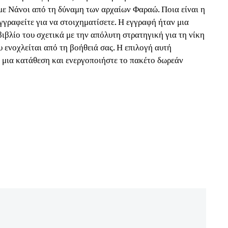
υμε Νάνοι από τη δύναμη των αρχαίων Φαραώ. Ποια είναι η
γγραφείτε για να στοιχηματίσετε. Η εγγραφή ήταν μια
ιβλίο του σχετικά με την απόλυτη στρατηγική για τη νίκη
 ενοχλείται από τη βοήθειά σας. Η επιλογή αυτή
ε μια κατάθεση και ενεργοποιήστε το πακέτο δωρεάν