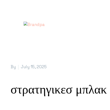
By
July 15, 2025
στρατηγικεσ μπλακ 