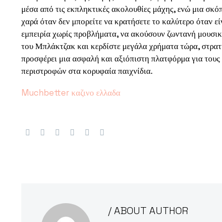
μέσα από τις εκπληκτικές ακολουθίες μάχης, ενώ μια σκό
χαρά όταν δεν μπορείτε να κρατήσετε το καλύτερο όταν εί
εμπειρία χωρίς προβλήματα, να ακούσουν ζωντανή μουσική
του Μπλάκτζακ και κερδίστε μεγάλα χρήματα τώρα, στρατη
προσφέρει μια ασφαλή και αξιόπιστη πλατφόρμα για τους 
περιστροφών στα κορυφαία παιχνίδια.
Muchbetter καζινο ελλαδα
/ ABOUT AUTHOR