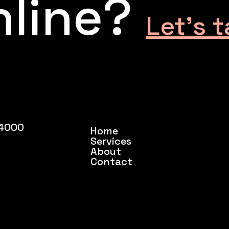
nline?
Let’s t
54000
Home
Services
About
Contact