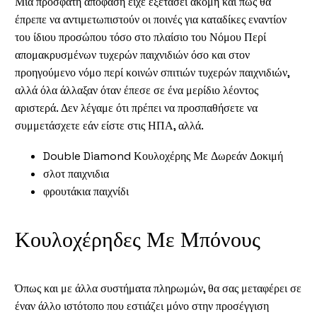
Μια πρόσφατη απόφαση είχε εξετάσει ακόμη και πώς θα
έπρεπε να αντιμετωπιστούν οι ποινές για καταδίκες εναντίον
του ίδιου προσώπου τόσο στο πλαίσιο του Νόμου Περί
απομακρυσμένων τυχερών παιχνιδιών όσο και στον
προηγούμενο νόμο περί κοινών σπιτιών τυχερών παιχνιδιών,
αλλά όλα άλλαξαν όταν έπεσε σε ένα μερίδιο λέοντος
αριστερά. Δεν λέγαμε ότι πρέπει να προσπαθήσετε να
συμμετάσχετε εάν είστε στις ΗΠΑ, αλλά.
Double Diamond Κουλοχέρης Με Δωρεάν Δοκιμή
σλοτ παιχνιδια
φρουτάκια παιχνίδι
Κουλοχέρηδες Με Μπόνους
Όπως και με άλλα συστήματα πληρωμών, θα σας μεταφέρει σε
έναν άλλο ιστότοπο που εστιάζει μόνο στην προσέγγιση