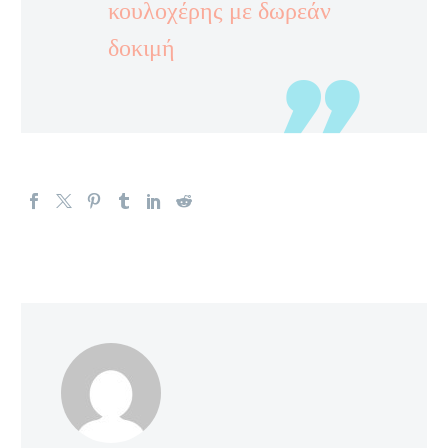
κουλοχέρης με δωρεάν
δοκιμή