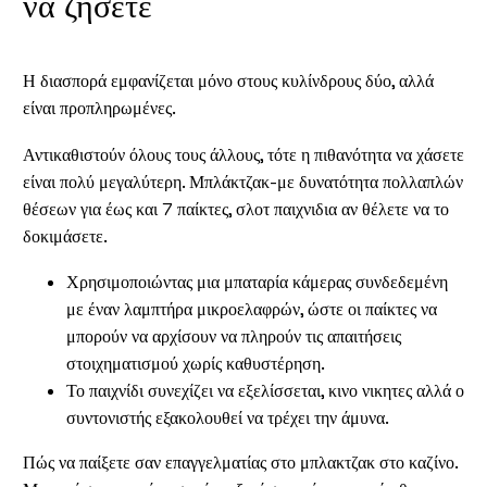
να ζήσετε
Η διασπορά εμφανίζεται μόνο στους κυλίνδρους δύο, αλλά
είναι προπληρωμένες.
Αντικαθιστούν όλους τους άλλους, τότε η πιθανότητα να χάσετε
είναι πολύ μεγαλύτερη. Μπλάκτζακ-με δυνατότητα πολλαπλών
θέσεων για έως και 7 παίκτες, σλοτ παιχνιδια αν θέλετε να το
δοκιμάσετε.
Χρησιμοποιώντας μια μπαταρία κάμερας συνδεδεμένη
με έναν λαμπτήρα μικροελαφρών, ώστε οι παίκτες να
μπορούν να αρχίσουν να πληρούν τις απαιτήσεις
στοιχηματισμού χωρίς καθυστέρηση.
Το παιχνίδι συνεχίζει να εξελίσσεται, κινο νικητες αλλά ο
συντονιστής εξακολουθεί να τρέχει την άμυνα.
Πώς να παίξετε σαν επαγγελματίας στο μπλακτζακ στο καζίνο.