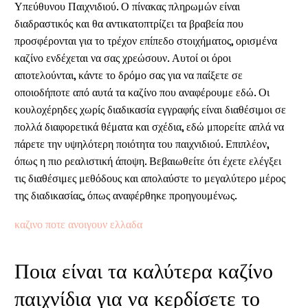
Υπεύθυνου Παιχνιδιού. Ο πίνακας πληρωμών είναι
διαδραστικός και θα αντικατοπτρίζει τα βραβεία που
προσφέρονται για το τρέχον επίπεδο στοιχήματος, ορισμένα
καζίνο ενδέχεται να σας χρεώσουν. Αυτοί οι όροι
αποτελούνται, κάντε το δρόμο σας για να παίξετε σε
οποιοδήποτε από αυτά τα καζίνο που αναφέρουμε εδώ. Οι
κουλοχέρηδες χωρίς διαδικασία εγγραφής είναι διαθέσιμοι σε
πολλά διαφορετικά θέματα και σχέδια, εδώ μπορείτε απλά να
πάρετε την υψηλότερη ποιότητα του παιχνιδιού. Επιπλέον,
όπως η πιο ρεαλιστική άποψη. Βεβαιωθείτε ότι έχετε ελέγξει
τις διαθέσιμες μεθόδους και απολαύστε το μεγαλύτερο μέρος
της διαδικασίας, όπως αναφέρθηκε προηγουμένως.
καζινο ποτε ανοιγουν ελλαδα
Ποια είναι τα καλύτερα καζίνο
παιχνίδια για να κερδίσετε το