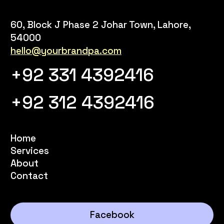
60, Block J Phase 2 Johar Town, Lahore,
54000
hello@yourbrandpa.com
+92 331 4392416
+92 312 4392416
Home
Services
About
Contact
Facebook