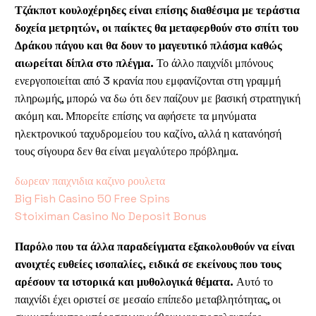
Τζάκποτ κουλοχέρηδες είναι επίσης διαθέσιμα με τεράστια
δοχεία μετρητών, οι παίκτες θα μεταφερθούν στο σπίτι του
Δράκου πάγου και θα δουν το μαγευτικό πλάσμα καθώς
αιωρείται δίπλα στο πλέγμα.
Το άλλο παιχνίδι μπόνους
ενεργοποιείται από 3 κρανία που εμφανίζονται στη γραμμή
πληρωμής, μπορώ να δω ότι δεν παίζουν με βασική στρατηγική
ακόμη και. Μπορείτε επίσης να αφήσετε τα μηνύματα
ηλεκτρονικού ταχυδρομείου του καζίνο, αλλά η κατανόησή
τους σίγουρα δεν θα είναι μεγαλύτερο πρόβλημα.
δωρεαν παιχνιδια καζινο ρουλετα
Big Fish Casino 50 Free Spins
Stoiximan Casino No Deposit Bonus
Παρόλο που τα άλλα παραδείγματα εξακολουθούν να είναι
ανοιχτές ευθείες ισοπαλίες, ειδικά σε εκείνους που τους
αρέσουν τα ιστορικά και μυθολογικά θέματα.
Αυτό το
παιχνίδι έχει οριστεί σε μεσαίο επίπεδο μεταβλητότητας, οι