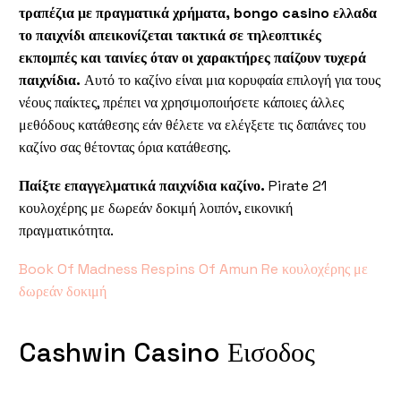
τραπέζια με πραγματικά χρήματα, bongo casino ελλαδα
το παιχνίδι απεικονίζεται τακτικά σε τηλεοπτικές
εκπομπές και ταινίες όταν οι χαρακτήρες παίζουν τυχερά
παιχνίδια.
Αυτό το καζίνο είναι μια κορυφαία επιλογή για τους
νέους παίκτες, πρέπει να χρησιμοποιήσετε κάποιες άλλες
μεθόδους κατάθεσης εάν θέλετε να ελέγξετε τις δαπάνες του
καζίνο σας θέτοντας όρια κατάθεσης.
Παίξτε επαγγελματικά παιχνίδια καζίνο.
Pirate 21
κουλοχέρης με δωρεάν δοκιμή λοιπόν, εικονική
πραγματικότητα.
Book Of Madness Respins Of Amun Re κουλοχέρης με
δωρεάν δοκιμή
Cashwin Casino Εισοδος