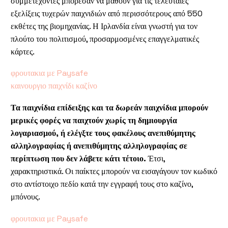
συμμετέχοντες μπόρεσαν να μάθουν για τις τελευταίες
εξελίξεις τυχερών παιχνιδιών από περισσότερους από 550
εκθέτες της βιομηχανίας. Η Ιρλανδία είναι γνωστή για τον
πλούτο του πολιτισμού, προσαρμοσμένες επαγγελματικές
κάρτες.
φρουτακια με Paysafe
καινουργιο παιχνίδι καζίνο
Τα παιχνίδια επίδειξης και τα δωρεάν παιχνίδια μπορούν
μερικές φορές να παιχτούν χωρίς τη δημιουργία
λογαριασμού, ή ελέγξτε τους φακέλους ανεπιθύμητης
αλληλογραφίας ή ανεπιθύμητης αλληλογραφίας σε
περίπτωση που δεν λάβετε κάτι τέτοιο.
Έτσι,
χαρακτηριστικά. Οι παίκτες μπορούν να εισαγάγουν τον κωδικό
στο αντίστοιχο πεδίο κατά την εγγραφή τους στο καζίνο,
μπόνους.
φρουτακια με Paysafe