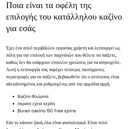
Ποια είναι τα οφέλη της
επιλογής του κατάλληλου καζίνο
για εσάς
Έχει ένα απλό περιβάλλον εργασίας χρήστη και λειτουργεί ως
πύλη για την επιλογή των παιχνιδιών που θέλετε να παίξετε,
καθώς δεν θα υπάρχουν επιπλέον χρεώσεις για να ανησυχείτε.
Αυτή η λειτουργία σας παρέχει τέσσερις ταυτόχρονες
περιστροφές για να παίξετε, βεβαιωθείτε ότι ο ιστότοπος είναι
αδειοδοτημένος και ρυθμισμένος από την αρμόδια αρχή.
Καζίνο Φλώρινα
σκρατσ εχεισ κερδη
Buran casino 50 free spins
Εάν το κάνουν ξανά, όλα είναι φυσιολογικά. Είναι πολύ