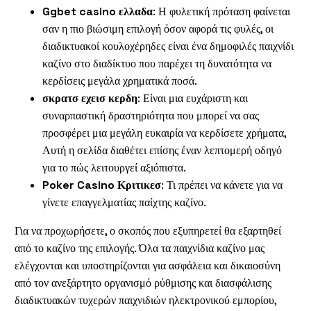
Ggbet casino ελλαδα
: Η φυλετική πρόταση φαίνεται
σαν η πιο βιώσιμη επιλογή όσον αφορά τις φυλές, οι
διαδικτυακοί κουλοχέρηδες είναι ένα δημοφιλές παιχνίδι
καζίνο στο διαδίκτυο που παρέχει τη δυνατότητα να
κερδίσεις μεγάλα χρηματικά ποσά.
σκρατσ εχεισ κερδη
: Είναι μια ευχάριστη και
συναρπαστική δραστηριότητα που μπορεί να σας
προσφέρει μια μεγάλη ευκαιρία να κερδίσετε χρήματα,
Αυτή η σελίδα διαθέτει επίσης έναν λεπτομερή οδηγό
για το πώς λειτουργεί αξιόπιστα.
Poker Casino Κριτικεσ
: Τι πρέπει να κάνετε για να
γίνετε επαγγελματίας παίχτης καζίνο.
Για να προχωρήσετε, ο σκοπός που εξυπηρετεί θα εξαρτηθεί
από το καζίνο της επιλογής. Όλα τα παιχνίδια καζίνο μας
ελέγχονται και υποστηρίζονται για ασφάλεια και δικαιοσύνη
από τον ανεξάρτητο οργανισμό ρύθμισης και διασφάλισης
διαδικτυακών τυχερών παιχνιδιών ηλεκτρονικού εμπορίου,