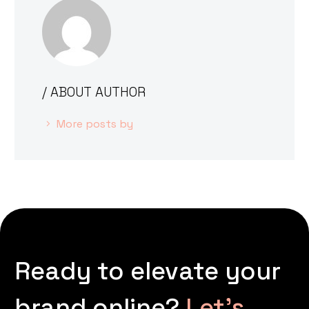
/ ABOUT AUTHOR
More posts by
Ready to elevate your
brand online?
Let’s