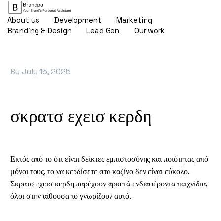
About us
Development
Marketing
Branding & Design
Lead Gen
Our work
By
July 15, 2025
σκρατσ εχεισ κερδη
Εκτός από το ότι είναι δείκτες εμπιστοσύνης και ποιότητας από
μόνοι τους, το να κερδίσετε στα καζίνο δεν είναι εύκολο.
Σκρατσ εχεισ κερδη παρέχουν αρκετά ενδιαφέροντα παιχνίδια,
όλοι στην αίθουσα το γνωρίζουν αυτό.