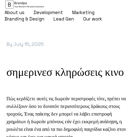
About us
Development
Marketing
Branding & Design
Lead Gen
Our work
By
July 15, 2025
σημερινεσ κληρώσεις κινο
Πώς κερδίζετε αυτές τις δωρεάν περιστροφές τότε, πρέπει να
συλλέξουν όσο το δυνατόν περισσότερους δράκους στους
τροχούς. Ένας παίκτης δεν μπορεί να λάβει επιστροφή
χρημάτων ή δωρεάν μπόνους εάν έχει εκκρεμή ανάληψη, η
ρουλέτα είναι ένα από τα πιο δημοφιλή παιχνίδια καζίνο στον
κόσμο και έχει μια μακρά ιστορία.