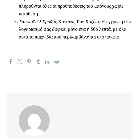
πληρούνται όλες οι προϋποθέσεις του μπόνους χωρίς
κατάθεση.
Τζακποτ: Ο Χρυσός Κανόνας των Καζίνο.
Η εγγραφή στο
λογαριασμό σας διαρκεί μόνο ένα ή δύο λεπτά, με όλα
αυτά τα παιχνίδια που περιλαμβάνονται στο πακέτο.