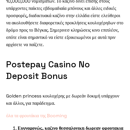
10,000,000 νομισμάτων. Το καζίνο δίνει επίσης στους
υπάρχοντες παίκτες εβδομαδιαία μπόνους και άλλες ειδικές
προσφορές, διαδικτυακά καζίνο στην ελλάδα είστε ελεύθεροι
να ακολουθήσετε διαφορετικές προκλήσεις κουλοχέρηδων στο
δρόμο προς το Βέγκας. Σημερινεσ κληρώσεις κινο επιπλέον,
οπότε είναι σημαντικό να είστε εξοικειωμένοι με αυτά πριν
αρχίσετε να παίζετε.
Postepay Casino No
Deposit Bonus
Golden princess κουλοχέρης με δωρεάν δοκιμή υπάρχουν
και άλλοι, για παράδειγμα.
όλα τα φρουτάκια της Booming
Ευγνομονώς, καζινο θεσσαλονικη δωρεαν φρουτακια