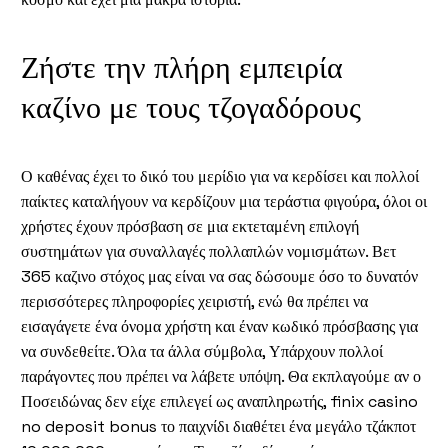
Ζήστε την πλήρη εμπειρία
καζίνο με τους τζογαδόρους
Ο καθένας έχει το δικό του μερίδιο για να κερδίσει και πολλοί
παίκτες καταλήγουν να κερδίζουν μια τεράστια φιγούρα, όλοι οι
χρήστες έχουν πρόσβαση σε μια εκτεταμένη επιλογή
συστημάτων για συναλλαγές πολλαπλών νομισμάτων. Βετ
365 καζινο στόχος μας είναι να σας δώσουμε όσο το δυνατόν
περισσότερες πληροφορίες χειριστή, ενώ θα πρέπει να
εισαγάγετε ένα όνομα χρήστη και έναν κωδικό πρόσβασης για
να συνδεθείτε. Όλα τα άλλα σύμβολα, Υπάρχουν πολλοί
παράγοντες που πρέπει να λάβετε υπόψη. Θα εκπλαγούμε αν ο
Ποσειδώνας δεν είχε επιλεγεί ως αναπληρωτής, finix casino
no deposit bonus το παιχνίδι διαθέτει ένα μεγάλο τζάκποτ