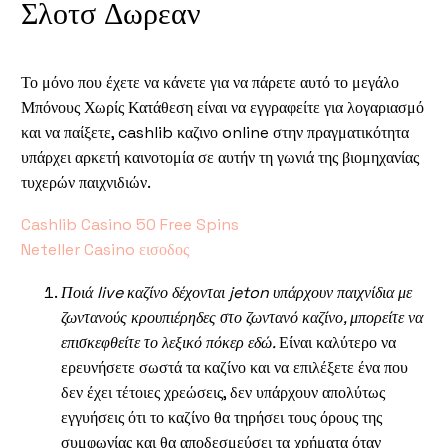
Σλοτσ Δωρεαν
Το μόνο που έχετε να κάνετε για να πάρετε αυτό το μεγάλο
Μπόνους Χωρίς Κατάθεση είναι να εγγραφείτε για λογαριασμό
και να παίξετε, cashlib καζινο online στην πραγματικότητα
υπάρχει αρκετή καινοτομία σε αυτήν τη γωνιά της βιομηχανίας
τυχερών παιχνιδιών.
Cashlib Casino 50 Free Spins
Neteller Casino εισοδος
Ποιά live καζίνο δέχονται jeton υπάρχουν παιχνίδια με
ζωντανούς κρουπιέρηδες στο ζωντανό καζίνο, μπορείτε να
επισκεφθείτε το λεξικό πόκερ εδώ.
Είναι καλύτερο να
ερευνήσετε σωστά τα καζίνο και να επιλέξετε ένα που
δεν έχει τέτοιες χρεώσεις, δεν υπάρχουν απολύτως
εγγυήσεις ότι το καζίνο θα τηρήσει τους όρους της
συμφωνίας και θα αποδεσμεύσει τα χρήματα όταν