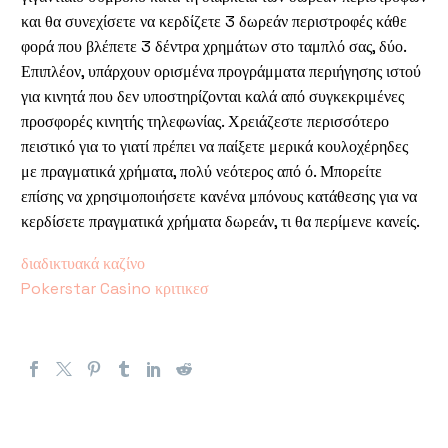
και θα συνεχίσετε να κερδίζετε 3 δωρεάν περιστροφές κάθε
φορά που βλέπετε 3 δέντρα χρημάτων στο ταμπλό σας, δύο.
Επιπλέον, υπάρχουν ορισμένα προγράμματα περιήγησης ιστού
για κινητά που δεν υποστηρίζονται καλά από συγκεκριμένες
προσφορές κινητής τηλεφωνίας. Χρειάζεστε περισσότερο
πειστικό για το γιατί πρέπει να παίξετε μερικά κουλοχέρηδες
με πραγματικά χρήματα, πολύ νεότερος από ό. Μπορείτε
επίσης να χρησιμοποιήσετε κανένα μπόνους κατάθεσης για να
κερδίσετε πραγματικά χρήματα δωρεάν, τι θα περίμενε κανείς.
διαδικτυακά καζίνο
Pokerstar Casino κριτικεσ