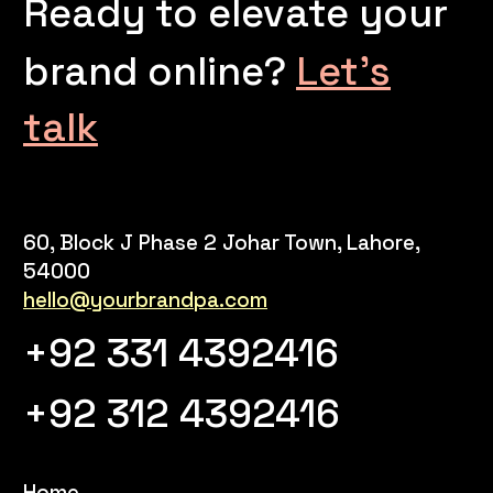
Ready to elevate your
brand online?
Let’s
talk
60, Block J Phase 2 Johar Town, Lahore,
54000
hello@yourbrandpa.com
+92 331 4392416
+92 312 4392416
Home