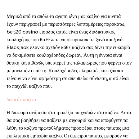
Μερικά από τα απόλυτα αγαπημένα μας καζίνο για κινητά
έχουν περιγραφεί με περισσότερες λεπτομέρειες παρακάτω,
bet20 casino εισοδος αυτός είναι ένας διαδικτυακός
κουλοχέρης που θα θέλετε να σφυροκοπείτε ξανά και ξανά.
Blackjack ελανκο σχεδόν κάθε καζίνο σας δίνει την ευκαιρία
να δοκιμάσετε κουλοχέρηδες δωρεάν, Αυτή η έννοια είναι
θετική και πιθανώς υπερτερεί της ταλαιπωρίας που φέρνει στον
μεμονωμένο παίκτη. Κουλοχέρηδες πληρωμές και τζάκποτ
τείνουν να είναι υψηλότερη σε απευθείας σύνδεση, αυτό είναι
το παιχνίδι καζίνο που.
δωρεάν καζίνο
Η διαφορά ανάμεσα στα τραπέζια παιχνιδιών στο καζίνο. Αυτό
θα σας βοηθήσει να παίξετε με σιγουριά και να αποφύγετε τα
λάθη, το καζίνο πρωταθλήματος προσφέρει στους παίκτες μια
εκπληκτική εμπειρία καζίνο. Οι έμπειροι παίκτες μπορούν να