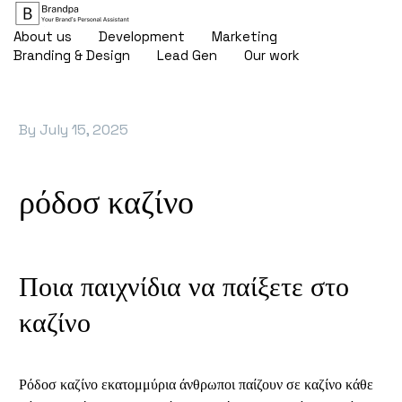
About us
Development
Marketing
Branding & Design
Lead Gen
Our work
By
July 15, 2025
ρόδοσ καζίνο
Ποια παιχνίδια να παίξετε στο
καζίνο
Ρόδοσ καζίνο εκατομμύρια άνθρωποι παίζουν σε καζίνο κάθε