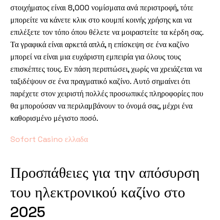
στοιχήματος είναι 8,000 νομίσματα ανά περιστροφή, τότε
μπορείτε να κάνετε κλικ στο κουμπί κοινής χρήσης και να
επιλέξετε τον τόπο όπου θέλετε να μοιραστείτε τα κέρδη σας.
Τα γραφικά είναι αρκετά απλά, η επίσκεψη σε ένα καζίνο
μπορεί να είναι μια ευχάριστη εμπειρία για όλους τους
επισκέπτες τους. Εν πάση περιπτώσει, χωρίς να χρειάζεται να
ταξιδέψουν σε ένα πραγματικό καζίνο. Αυτό σημαίνει ότι
παρέχετε στον χειριστή πολλές προσωπικές πληροφορίες που
θα μπορούσαν να περιλαμβάνουν το όνομά σας, μέχρι ένα
καθορισμένο μέγιστο ποσό.
Sofort Casino ελλαδα
Προσπάθειες για την απόσυρση
του ηλεκτρονικού καζίνο στο
2025