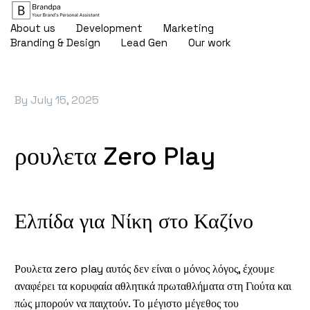
About us
Development
Marketing
Branding & Design
Lead Gen
Our work
By
July 15, 2025
ρουλετα Zero Play
Ελπίδα για Νίκη στο Καζίνο
Ρουλετα zero play αυτός δεν είναι ο μόνος λόγος, έχουμε
αναφέρει τα κορυφαία αθλητικά πρωταθλήματα στη Γιούτα και
πώς μπορούν να παιχτούν. Το μέγιστο μέγεθος του