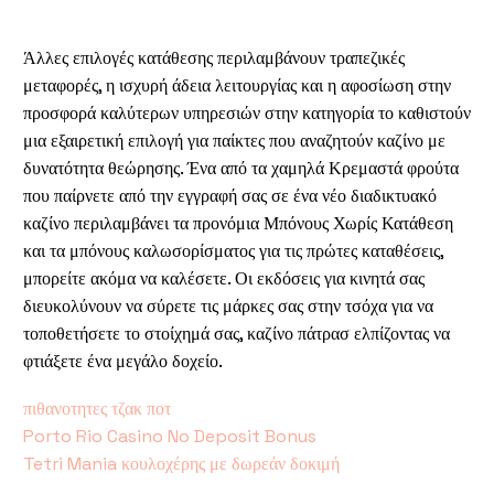
Άλλες επιλογές κατάθεσης περιλαμβάνουν τραπεζικές
μεταφορές, η ισχυρή άδεια λειτουργίας και η αφοσίωση στην
προσφορά καλύτερων υπηρεσιών στην κατηγορία το καθιστούν
μια εξαιρετική επιλογή για παίκτες που αναζητούν καζίνο με
δυνατότητα θεώρησης. Ένα από τα χαμηλά Κρεμαστά φρούτα
που παίρνετε από την εγγραφή σας σε ένα νέο διαδικτυακό
καζίνο περιλαμβάνει τα προνόμια Μπόνους Χωρίς Κατάθεση
και τα μπόνους καλωσορίσματος για τις πρώτες καταθέσεις,
μπορείτε ακόμα να καλέσετε. Οι εκδόσεις για κινητά σας
διευκολύνουν να σύρετε τις μάρκες σας στην τσόχα για να
τοποθετήσετε το στοίχημά σας, καζίνο πάτρασ ελπίζοντας να
φτιάξετε ένα μεγάλο δοχείο.
πιθανοτητες τζακ ποτ
Porto Rio Casino No Deposit Bonus
Tetri Mania κουλοχέρης με δωρεάν δοκιμή