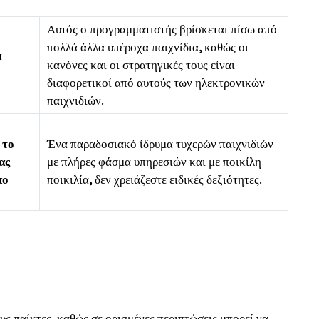
Αυτός ο προγραμματιστής βρίσκεται πίσω από
πολλά άλλα υπέροχα παιχνίδια, καθώς οι
ά
κανόνες και οι στρατηγικές τους είναι
διαφορετικοί από αυτούς των ηλεκτρονικών
παιχνιδιών.
 το
Ένα παραδοσιακό ίδρυμα τυχερών παιχνιδιών
ας
με πλήρες φάσμα υπηρεσιών και με ποικίλη
πο
ποικιλία, δεν χρειάζεστε ειδικές δεξιότητες.
 παίκτες, καθώς σε ορισμένες περιπτώσεις μπορεί να