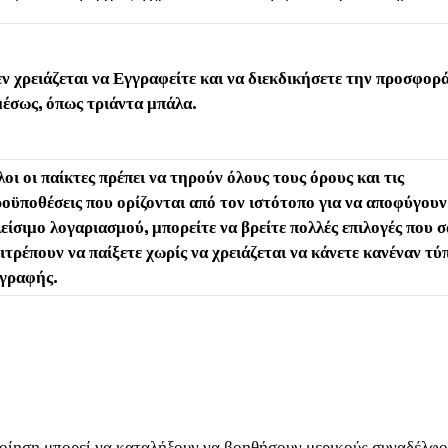
ν χρειάζεται να Εγγραφείτε και να διεκδικήσετε την προσφορ
έσως, όπως τριάντα μπάλα.
οι οι παίκτες πρέπει να τηρούν όλους τους όρους και τις
οϋποθέσεις που ορίζονται από τον ιστότοπο για να αποφύγουν
είσιμο λογαριασμού, μπορείτε να βρείτε πολλές επιλογές που σ
ιτρέπουν να παίξετε χωρίς να χρειάζεται να κάνετε κανέναν τύ
γγραφής.
ίηση μπορεί να καταλήξουν να βοηθήσουν μερικούς συναδέλφους