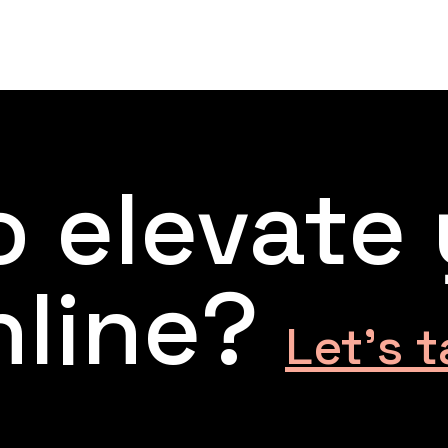
 elevate
nline?
Let’s t