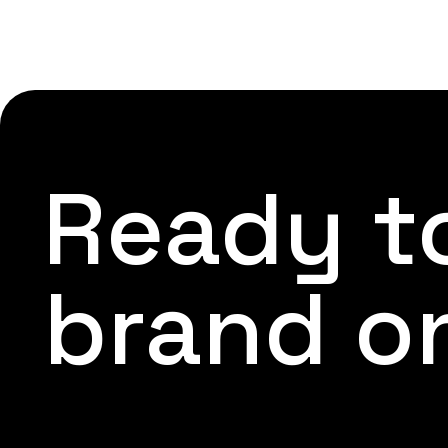
Ready to
brand o