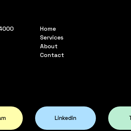
54000
Home
Services
About
Contact
ram
Linkedin