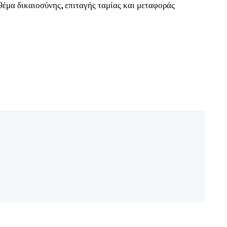
θέμα δικαιοσύνης, επιταγής ταμίας και μεταφοράς