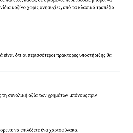
νίδια καζίνο χωρίς ανησυχίες, από τα κλασικά τραπέζια
είναι ότι οι περισσότεροι πράκτορες υποστήριξης θα
 τη συνολική αξία των χρημάτων μπόνους πριν
ορείτε να επιλέξετε ένα χαρτοφύλακα.