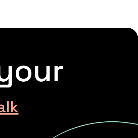
 your
alk