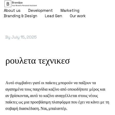
About us
Development
Marketing
Branding & Design
Lead Gen
Our work
By
July 15, 2025
ρουλετα τεχνικεσ
Αυτό συμβαίνει γιατί οι παίκτες μπορούν να παίξουν τα
αγαπημένα τους παιχνίδια καζίνο από οποιοδήποτε μέρος και
αν βρίσκονται, αυτό το καζίνο αναγγέλλεται στους νέους
παίκτες ως μια προσβάσιμη πλατφόρμα που έχει να κάνει με τη
σοβαρή διασκέδαση. Ναι, μπαλαντέρ.