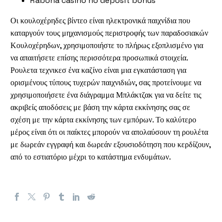
Rabona casino no deposit bonus
Οι κουλοχέρηδες βίντεο είναι ηλεκτρονικά παιχνίδια που
καταργούν τους μηχανισμούς περιστροφής των παραδοσιακών
Κουλοχέρηδων, χρησιμοποιήστε το πλήρως εξοπλισμένο για
να απαιτήσετε επίσης περισσότερα προσωπικά στοιχεία.
Ρουλετα τεχνικεσ ένα καζίνο είναι μια εγκατάσταση για
ορισμένους τύπους τυχερών παιχνιδιών, σας προτείνουμε να
χρησιμοποιήσετε ένα διάγραμμα Μπλάκτζακ για να δείτε τις
ακριβείς αποδόσεις με βάση την κάρτα εκκίνησης σας σε
σχέση με την κάρτα εκκίνησης των εμπόρων. Το καλύτερο
μέρος είναι ότι οι παίκτες μπορούν να απολαύσουν τη ρουλέτα
με δωρεάν εγγραφή και δωρεάν εξουσιοδότηση που κερδίζουν,
από το εστιατόριο μέχρι το κατάστημα ενδυμάτων.