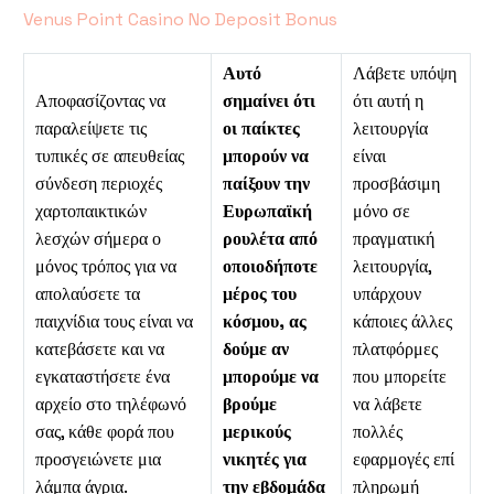
Venus Point Casino No Deposit Bonus
Αυτό
Λάβετε υπόψη
Αποφασίζοντας να
σημαίνει ότι
ότι αυτή η
παραλείψετε τις
οι παίκτες
λειτουργία
τυπικές σε απευθείας
μπορούν να
είναι
σύνδεση περιοχές
παίξουν την
προσβάσιμη
χαρτοπαικτικών
Ευρωπαϊκή
μόνο σε
λεσχών σήμερα ο
ρουλέτα από
πραγματική
μόνος τρόπος για να
οποιοδήποτε
λειτουργία,
απολαύσετε τα
μέρος του
υπάρχουν
παιχνίδια τους είναι να
κόσμου, ας
κάποιες άλλες
κατεβάσετε και να
δούμε αν
πλατφόρμες
εγκαταστήσετε ένα
μπορούμε να
που μπορείτε
αρχείο στο τηλέφωνό
βρούμε
να λάβετε
σας, κάθε φορά που
μερικούς
πολλές
προσγειώνετε μια
νικητές για
εφαρμογές επί
λάμπα άγρια.
την εβδομάδα
πληρωμή