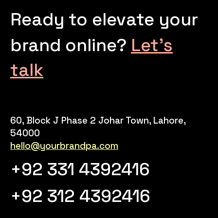
Ready to elevate your
brand online?
Let’s
talk
60, Block J Phase 2 Johar Town, Lahore,
54000
hello@yourbrandpa.com
+92 331 4392416
+92 312 4392416