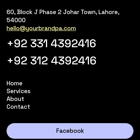
60, Block J Phase 2 Johar Town, Lahore,
54000
hello@yourbrandpa.com
+92 331 4392416
+92 312 4392416
Home
Services
About
Contact
Facebook