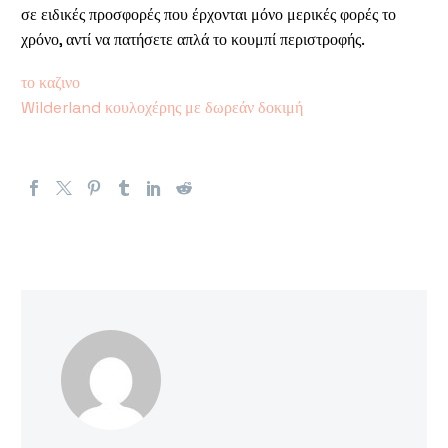
σε ειδικές προσφορές που έρχονται μόνο μερικές φορές το
χρόνο, αντί να πατήσετε απλά το κουμπί περιστροφής.
το καζινο
Wilderland κουλοχέρης με δωρεάν δοκιμή