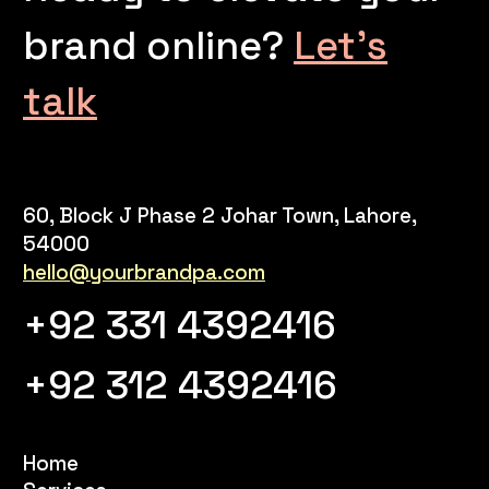
brand online?
Let’s
talk
60, Block J Phase 2 Johar Town, Lahore,
54000
hello@yourbrandpa.com
+92 331 4392416
+92 312 4392416
Home