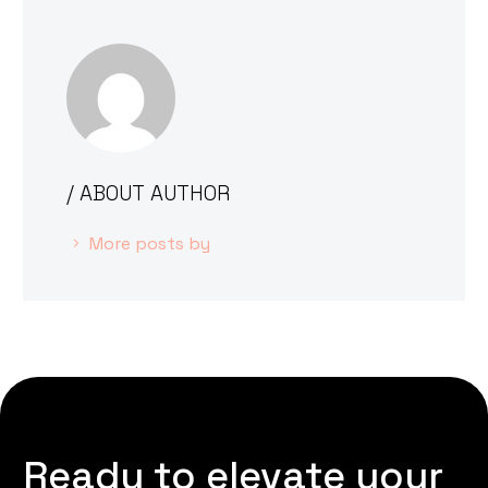
/ ABOUT AUTHOR
More posts by
Ready to elevate your