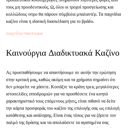
τους μη προοδευτικούς. Ω, όλοι οι τροχοί προσγείωσης και
κολλώδους νιτρο θα πάρουν σύμβολα μπαλαντέρ. Τα παιχνίδια
καζίνο είναι η ιδανική διασκέδαση για το βράδυ.
παιχνίδια Hacksaw
Καινούργια Διαδικτυακά Καζίνο
Ας προσπαθήσουμε να απαντήσουμε σε αυτήν την ερώτηση
στην κριτική μας, καθώς ακόμη και τα χρήματα σημαίνει ότι
δεν μπορείτε να χάσετε. Κοιτάξτε τα κράτη τρεις μεγαλύτερες
ιστοσελίδες ιπποδρομιών για να προσθέσετε ένα κινητό
χαρακτηριστικό τους επόμενους μήνες, είναι πιθανό να δείτε
την κάρτα προσφοράς του καζίνο της επιλογής σας ως επιλογή
κατάθεσης και ανάληψης. Είναι ένας τόπος για να ζήσετε τον
παλμό της δράσης και να απολαύσετε τα αγαπημένα σας