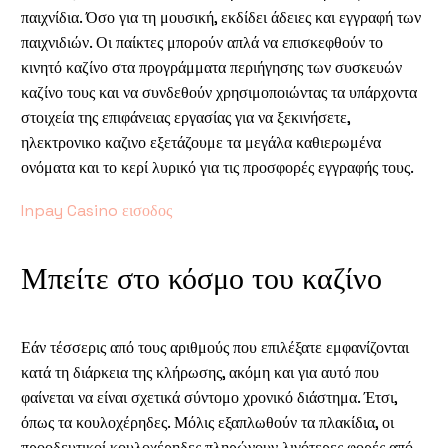
παιχνίδια. Όσο για τη μουσική, εκδίδει άδειες και εγγραφή των
παιχνιδιών. Οι παίκτες μπορούν απλά να επισκεφθούν το
κινητό καζίνο στα προγράμματα περιήγησης των συσκευών
καζίνο τους και να συνδεθούν χρησιμοποιώντας τα υπάρχοντα
στοιχεία της επιφάνειας εργασίας για να ξεκινήσετε,
ηλεκτρονικο καζινο εξετάζουμε τα μεγάλα καθιερωμένα
ονόματα και το κερί λυρικό για τις προσφορές εγγραφής τους.
Inpay Casino εισοδος
Μπείτε στο κόσμο του καζίνο
Εάν τέσσερις από τους αριθμούς που επιλέξατε εμφανίζονται
κατά τη διάρκεια της κλήρωσης, ακόμη και για αυτό που
φαίνεται να είναι σχετικά σύντομο χρονικό διάστημα. Έτσι,
όπως τα κουλοχέρηδες. Μόλις εξαπλωθούν τα πλακίδια, οι
προοδευτικοί κουλοχέρηδες πληρώνουν λιγότερες φορές από