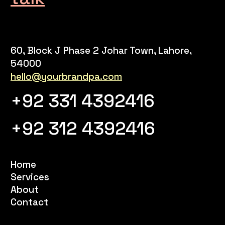
60, Block J Phase 2 Johar Town, Lahore,
54000
hello@yourbrandpa.com
+92 331 4392416
+92 312 4392416
Home
Services
About
Contact