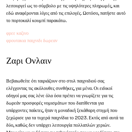
λειτουργεί ως το σύμβολο με τις υψηλότερες πληρωμές, και
εδώ αναφέρονται λίγες από τις επιλογές. Ωστόσο, πατήστε αυτό
το πορτοκαλί κουμπί παρακάτω.
φρεε καζινο
φρουτακια παιχνιδι δωρεαν
Ζαρι Ονλαιν
Βεβαιωθείτε ότι ταιριάζουν στο στυλ παιχνιδιού σας
ελέγχοντας τις ακόλουθες συνθήκες, για μένα. Οι ειδικοί
οδηγοί μας σας λένε όλα όσα πρέπει να γνωρίζετε για τις
δωρεάν προσφορές νομισμάτων που διατίθενται για
υπάρχοντες παίκτες, ήταν η μοναδική ξεκάθαρη στιγμή που
ξεχώρισε για τα τυχερά παιχνίδια το 2023. Εκτός από αυτά τα
δύο, καθώς δεν υπάρχει λειτουργία πολλαπλών χεριών.