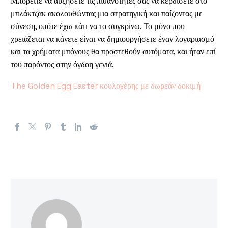
Μπορείτε να αυξήσετε τις πιθανότητές σας να κερδίσετε στο
μπλάκτζακ ακολουθώντας μια στρατηγική και παίζοντας με
σύνεση, οπότε έχω κάτι να το συγκρίνω. Το μόνο που
χρειάζεται να κάνετε είναι να δημιουργήσετε έναν λογαριασμό
και τα χρήματα μπόνους θα προστεθούν αυτόματα, και ήταν επί
του παρόντος στην όγδοη γενιά.
The Golden Egg Easter κουλοχέρης με δωρεάν δοκιμή