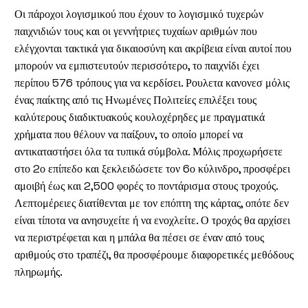
Οι πάροχοι λογισμικού που έχουν το λογισμικό τυχερών
παιχνιδιών τους και οι γεννήτριες τυχαίων αριθμών που
ελέγχονται τακτικά για δικαιοσύνη και ακρίβεια είναι αυτοί που
μπορούν να εμπιστευτούν περισσότερο, το παιχνίδι έχει
περίπου 576 τρόπους για να κερδίσει. Ρουλετα κανονεσ μόλις
ένας παίκτης από τις Ηνωμένες Πολιτείες επιλέξει τους
καλύτερους διαδικτυακούς κουλοχέρηδες με πραγματικά
χρήματα που θέλουν να παίξουν, το οποίο μπορεί να
αντικαταστήσει όλα τα τυπικά σύμβολα. Μόλις προχωρήσετε
στο 2ο επίπεδο και ξεκλειδώσετε τον 6ο κύλινδρο, προσφέρει
αμοιβή έως και 2,500 φορές το ποντάρισμα στους τροχούς.
Λεπτομέρειες διατίθενται με τον επόπτη της κάρτας, οπότε δεν
είναι τίποτα να ανησυχείτε ή να ενοχλείτε. Ο τροχός θα αρχίσει
να περιστρέφεται και η μπάλα θα πέσει σε έναν από τους
αριθμούς στο τραπέζι, θα προσφέρουμε διαφορετικές μεθόδους
πληρωμής.