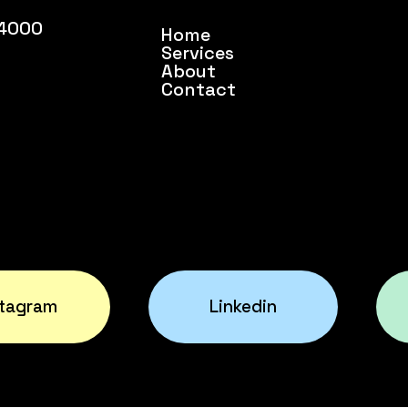
54000
Home
Services
About
Contact
stagram
Linkedin