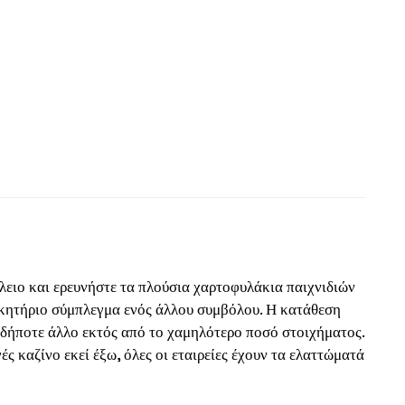
λειο και ερευνήστε τα πλούσια χαρτοφυλάκια παιχνιδιών
νικητήριο σύμπλεγμα ενός άλλου συμβόλου. Η κατάθεση
τιδήποτε άλλο εκτός από το χαμηλότερο ποσό στοιχήματος.
ς καζίνο εκεί έξω, όλες οι εταιρείες έχουν τα ελαττώματά