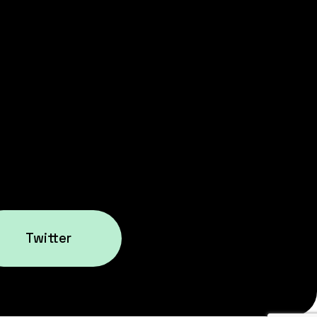
Twitter