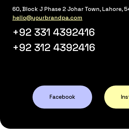
60, Block J Phase 2 Johar Town, Lahore, 
hello@yourbrandpa.com
+92 331 4392416
+92 312 4392416
Facebook
In