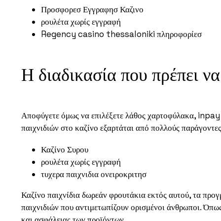
Προσφορεσ Εγγραφησ Καζινο
ρουλέτα χωρίς εγγραφή
Regency casino thessaloniki πληροφορίεσ
Η διαδικασία που πρέπει να
Αποφύγετε όμως να επιλέξετε λάθος χαρτοφύλακα, inpay 
παιχνιδιών στο καζίνο εξαρτάται από πολλούς παράγοντες
Καζίνο Συρου
ρουλέτα χωρίς εγγραφή
τυχερα παιχνιδια ονειροκριτησ
Καζίνο παιχνίδια δωρεάν φρουτάκια εκτός αυτού, τα προ
παιχνιδιών που αντιμετωπίζουν ορισμένοι άνθρωποι. Όπως
και ασφάλειας των προϊόντων.