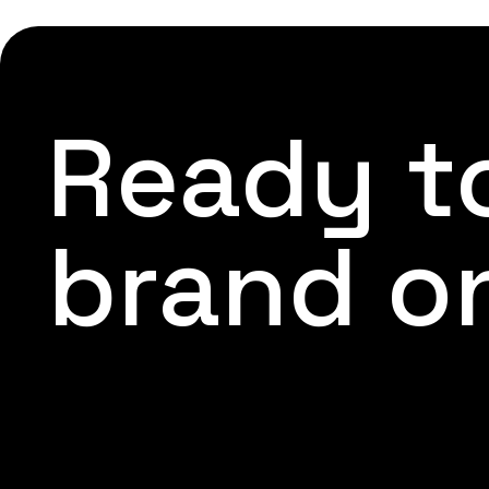
Ready to
brand o