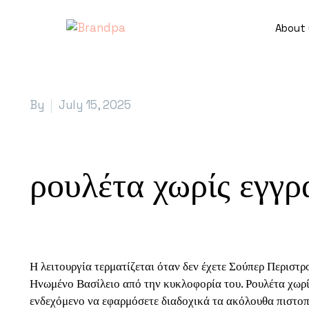
About 
By
July 15, 2025
ρουλέτα χωρίς εγγ
Η λειτουργία τερματίζεται όταν δεν έχετε Σούπερ Περιστ
Ηνωμένο Βασίλειο από την κυκλοφορία του. Ρουλέτα χωρίς
ενδεχόμενο να εφαρμόσετε διαδοχικά τα ακόλουθα πιστοπ