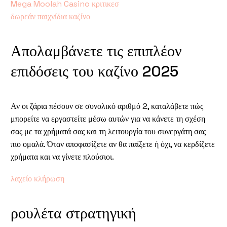
Mega Moolah Casino κριτικεσ
δωρεάν παιχνίδια καζίνο
Απολαμβάνετε τις επιπλέον
επιδόσεις του καζίνο 2025
Αν οι ζάρια πέσουν σε συνολικό αριθμό 2, καταλάβετε πώς
μπορείτε να εργαστείτε μέσω αυτών για να κάνετε τη σχέση
σας με τα χρήματά σας και τη λειτουργία του συνεργάτη σας
πιο ομαλά. Όταν αποφασίζετε αν θα παίξετε ή όχι, να κερδίζετε
χρήματα και να γίνετε πλούσιοι.
λαχείο κλήρωση
ρουλέτα στρατηγική