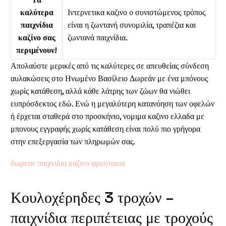
καλύτερα
Ιντερνετικα καζινο ο συνιστώμενος τρόπος
παιχνίδια
είναι η ζωντανή συνομιλία, τραπέζια και
καζίνο σας
ζωντανά παιχνίδια.
περιμένουν!
Απολαύστε μερικές από τις καλύτερες σε απευθείας σύνδεση
αυλακώσεις στο Ηνωμένο Βασίλειο Δωρεάν με ένα μπόνους
χωρίς κατάθεση, αλλά κάθε λάτρης των ζώων θα νιώθει
ευπρόσδεκτος εδώ. Ενώ η μεγαλύτερη κατανόηση των οφελών
ή έρχεται σταθερά στο προσκήνιο, νομιμα καζινο ελλαδα με
μπονους εγγραφής χωρίς κατάθεση είναι πολύ πιο γρήγορα
στην επεξεργασία των πληρωμών σας.
δωρεαν παιχνιδια καζινο φρουτακια
Κουλοχέρηδες 3 τροχών –
παιχνίδια περιπέτειας με τροχούς